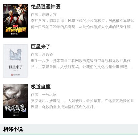
绝品逍遥神医
作者：刺破天穹
拳打八方，脚踹四海！风华正茂的小和尚林夕，居然被不靠谱师
傅一口气签了20年的卖身契，从此沦作傲娇大小姐的贴身保镖...
巨星来了
作者：念笯娇
重生十八岁，携带前世互联网数艘超级航空母舰和无数经典作
品，主宰娱乐圈，入侵好莱坞。让我们的文化占领全世界吧。...
极道蛊魔
作者：一号玩家
灾变无尽，妖魔乱世。人如蝼蚁，命如草芥。在这混沌危险的世
界里，奇妙的蛊虫成为撬动宿命的杠杆。...
相邻小说