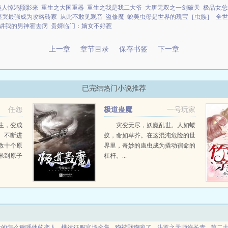
]美人惊鸿照影来
重生之大国重器
重生之我是我二大爷
大唐无双之一剑破天
极品女总
揍哭最强成为攻略砖家
从此不敢见观音
盗修魔
貌美虫母是世界的瑰宝［虫族］
全世
讲我的男神霍去病
贵婿临门：嫡女不好惹
上一章
章节目录
保存书签
下一章
已完结热门小说推荐
任怨
极道蛊魔
一号玩家
生，变成
灾变无尽，妖魔乱世。人如蝼
。不断进
蚁，命如草芥。在这混沌危险的世
数十个原
界里，奇妙的蛊虫成为撬动宿命的
米到原子
杠杆。...
纳协定？
都是华夏
员国都得
...
女的怎么称呼他的恋人
桃运征服官场全集
狗被野狗咬了
斗罗之天师许长青
第二