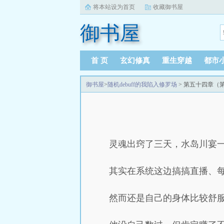
将本站设为首页
收藏御书屋
御书屋
首 页
玄幻修真
重生穿越
都市
御书屋
>
随机debuff的我陷入修罗场
> 第五十四章（
灵魂出窍了三天，水岛川宴
其实在系统这边搞搞直播、
然而还是自己的身体比较舒