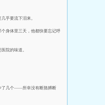
宴几乎要流下泪来。
那个身体里三天，他都快要忘记呼
是医院的味道。
少了几个——所幸没有断胳膊断