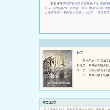
相邻推荐:
开局直播秦皇汉武互飙演技
[综穿
男人
老攻藤蔓的一百种攻击方式
团宠小国舅
靠
白脸的那些年
炮灰是心机美人（快穿）
给汉武帝
神工
郭泰来从一个普通学
制造加工领域的神级大师
取，加工范围从数百米到
子，加工精度从微米到纳
分子级，无所不能。瓦森
对华夏禁运？我们禁运的
看不上的技术，大部分成
向华夏进口技术，是不是应该
最新标签
你这仙修的对吗
禁欲系男神全文阅读
师祖是个