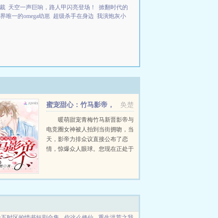
裁
天空一声巨响，路人甲闪亮登场！
掀翻时代的
界唯一的omega幼崽
超级杀手在身边
我演炮灰小
蜜宠甜心：竹马影帝，
奂楚
亲一个！
暖萌甜宠青梅竹马新晋影帝与
电竞圈女神被人拍到当街拥吻，当
天，影帝力排众议直接公布了恋
情，惊爆众人眼球。您现在正处于
事业上升期，不怕公布恋情会对您
的发展造成恶劣影响吗？我爱她，
想让全世界知道，仅此而已。你都
没跟我告...
十五时区的情书短剧合集
你这么修仙
重生洪荒之我