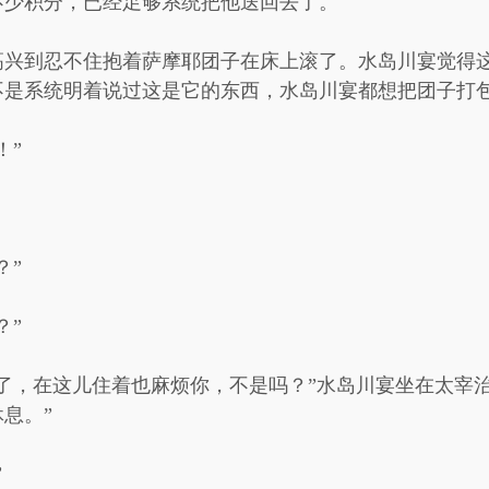
不少积分，已经足够系统把他送回去了。
高兴到忍不住抱着萨摩耶团子在床上滚了。水岛川宴觉得
不是系统明着说过这是它的东西，水岛川宴都想把团子打
！”
？”
？”
了，在这儿住着也麻烦你，不是吗？”水岛川宴坐在太宰
息。”
”