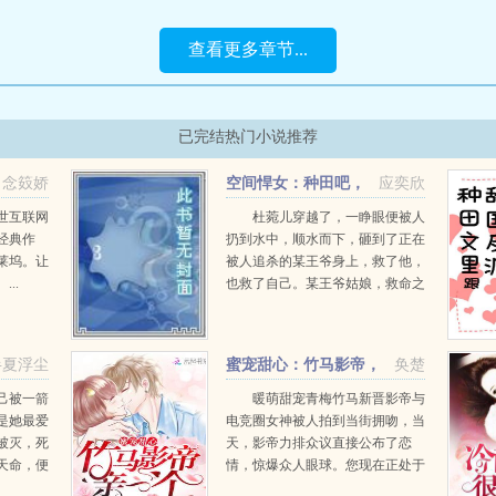
查看更多章节...
已完结热门小说推荐
念笯娇
空间悍女：种田吧，
应奕欣
王爷！
世互联网
杜菀儿穿越了，一睁眼便被人
经典作
扔到水中，顺水而下，砸到了正在
莱坞。让
被人追杀的某王爷身上，救了他，
..
也救了自己。某王爷姑娘，救命之
恩，本王定当杜菀儿打断王爷？走
错剧本了吧？这是种田风！某王爷
本王也可以种田的，很会种的。杜
半夏浮尘
蜜宠甜心：竹马影帝，
奂楚
菀儿上...
亲一个！
己被一箭
暖萌甜宠青梅竹马新晋影帝与
是她最爱
电竞圈女神被人拍到当街拥吻，当
被灭，死
天，影帝力排众议直接公布了恋
天命，便
情，惊爆众人眼球。您现在正处于
，诛恶
事业上升期，不怕公布恋情会对您