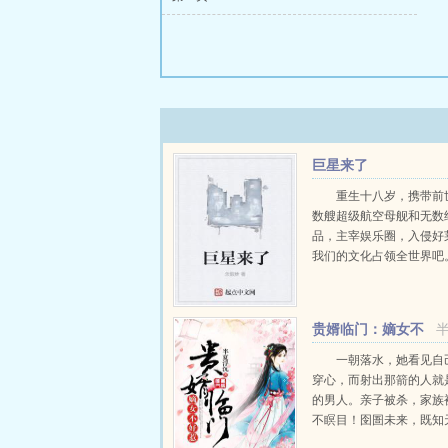
巨星来了
重生十八岁，携带前
数艘超级航空母舰和无数
品，主宰娱乐圈，入侵好
我们的文化占领全世界吧。.
贵婿临门：嫡女不
好惹
一朝落水，她看见自
穿心，而射出那箭的人就
的男人。亲子被杀，家族
不瞑目！囹圄未来，既知
逆天道！今朝素手掌乾坤