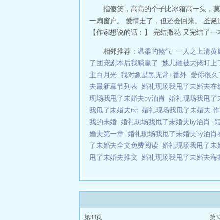
指傻笑，高高的个子比冰箱高一头，莫
一扇窗户。 爱情走了，但还会回来。 圣
【作家想说的话：】 完结撒花 又完结了一
相邻推荐：
温柔的煞气
一人之上清黄
了团宠剧本后我躺赢了
她儿砸被大佬盯上
主白月光
我对象是黑无常+番外
爱你很久
夫最新章节列表
婚礼现场我甩了未婚夫
现场我甩了未婚夫by泊肖
婚礼现场我甩了
我甩了未婚夫txt
婚礼现场我甩了未婚夫 
我的未婚
婚礼现场我甩了未婚夫by治肖
婚夫第一章
婚礼现场我甩了未婚夫by泊
了未婚夫全文免费阅读
婚礼现场我甩了未
甩了未婚夫推文
婚礼现场我甩了未婚夫海
第33页
第3