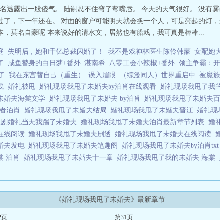
名透露出一股傻气。 陆嗣忍不住弯了弯嘴唇。 今天的天气很好。 没有雾
诞过了，下一年还在。 对面的窗户可能明天就会换一个人，可是亮起的灯，
本，莫名自豪呢 本来说好的清水文，居然也有船戏，我可真是棒棒...
庭
失明后，她和千亿总裁闪婚了！
我不是戏神林医生陈伶韩蒙
女配她大
了
咸鱼替身的白日梦+番外
湛南希
八零工会小辣椒+番外
领主争霸：开
了
我在东宫替自己（重生）
误入眉眼
（综漫同人）世界重启中
被魔族
在线
婚礼被甩
婚礼现场我甩了未婚夫by泊肖在线观看
婚礼现场我甩了我
未婚夫海棠文学
婚礼现场我甩了未婚夫 by泊肖
婚礼现场我甩了未婚夫
作者泊肖
婚礼现场我甩了未婚夫结局
婚礼现场我甩了未婚夫晋江
婚礼现
短剧婚礼当天我踹了未婚夫
婚礼现场我甩了未婚夫泊肖最新章节列表
婚
肖在线阅读
婚礼现场我甩了未婚夫剧透
婚礼现场我甩了未婚夫在线阅读
婚夫发电
婚礼现场我甩了未婚夫笔趣阁
婚礼现场我甩了未婚夫by泊肖tx
棠 泊肖
婚礼现场我甩了未婚夫十一章
婚礼现场我甩了我的未婚夫 海棠
《婚礼现场我甩了未婚夫》最新章节
2页
第31页