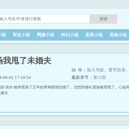
搜索
小说
军史小说
网游小说
科幻小说
灵异小说
其他小说
场我甩了未婚夫
动 作：
加入书架
、
章节目录
8-02 17:10:54
最新章节：
第33页
/正剧/清水/俊帅受舔了五年的男神跟我结婚了。没想到婚礼现场被我甩了。心如
未婚夫