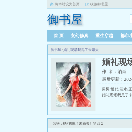
将本站设为首页
收藏御书屋
御书屋
首 页
玄幻修真
重生穿越
都市
御书屋
>
婚礼现场我甩了未婚夫
婚礼现
作 者：泊肖
最后更新：2024-0
男男/近代/清水
婚礼现场我甩了
《婚礼现场我甩了未婚夫》第33页