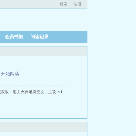
登录
注册
会员书架
阅读记录
、
开始阅读
死灰攻＋追夫火葬场换受文，主攻1v1