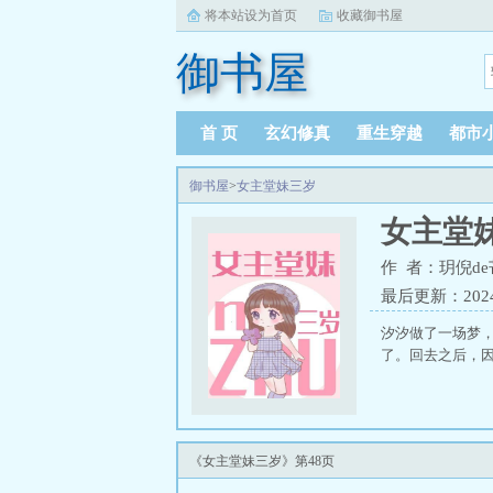
将本站设为首页
收藏御书屋
御书屋
首 页
玄幻修真
重生穿越
都市
御书屋
>
女主堂妹三岁
女主堂
作 者：玥倪d
最后更新：2024-0
汐汐做了一场梦
了。回去之后，因
《女主堂妹三岁》第48页