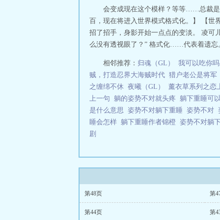
会变成现在这个模样？等等……总裁是
百，现在将进入世界模式格式化。】 【世界
招了招手，身影开始一点点的变淡。 凌可
么没有透视眼了？” 格式化……代表着遗忘
相邻推荐：
归魂（GL）
我可以吃你吗
贼，打造忍界大海贼时代
猎户老公是将军
之缠绵不休
夜曦（GL）
薰衣草系列之恋
上一句
躺的姿势不对就头疼
躺下重睡可
是什么意思
姿势不对躺下重睡
姿势不对
睡会怎样
躺下重睡作者锦橙
姿势不对躺
剧
第48页
第4
第44页
第4