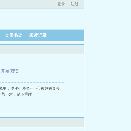
登录
注册
会员书架
阅读记录
、
开始阅读
说里，汐汐小时候不小心被妈妈弄丢
姿势不对，躺下重睡