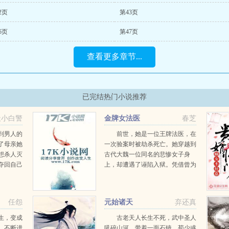
2页
第43页
6页
第47页
查看更多章节...
已完结热门小说推荐
天小白警
金牌女法医
春芝
到男人的
前世，她是一位王牌法医，在
了母亲她
一次验案时被劫杀死亡。她穿越到
想杀人灭
古代大魏一位同名的悲惨女子身
夺回自己
上，却遭遇了诬陷入狱。凭借曾为
贼作母，
法医的专业知识，她成功脱身，终
..
于沉冤得雪。然而，在她所遭遇现
实的背后，却是一桩桩奇案和一个
任怨
元始诸天
弃还真
个不可告人的阴谋...
生，变成
古老天人长生不死，武中圣人
。不断进
吼碎山河。带着一面石镜，荀少彧