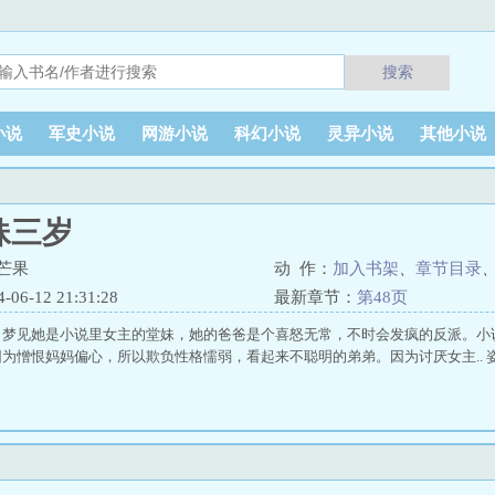
搜索
小说
军史小说
网游小说
科幻小说
灵异小说
其他小说
妹三岁
e芒果
动 作：
加入书架
、
章节目录
6-12 21:31:28
最新章节：
第48页
，梦见她是小说里女主的堂妹，她的爸爸是个喜怒无常，不时会发疯的反派。小
为憎恨妈妈偏心，所以欺负性格懦弱，看起来不聪明的弟弟。因为讨厌女主.. 