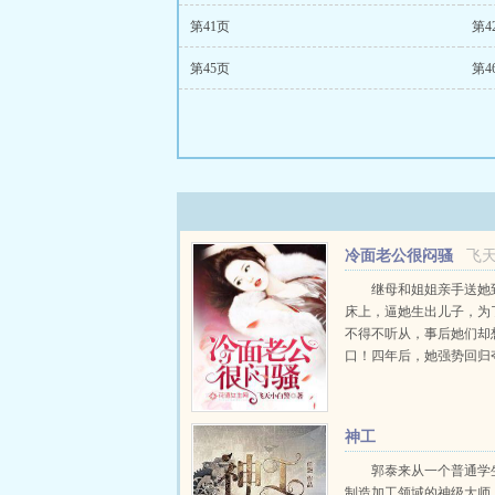
第41页
第4
第45页
第4
冷面老公很闷骚
飞
继母和姐姐亲手送她
床上，逼她生出儿子，为
不得不听从，事后她们却
口！四年后，她强势回归
的一切，但不曾想儿子认
她还惹上一个不该惹的男人.
神工
郭泰来从一个普通学
制造加工领域的神级大师