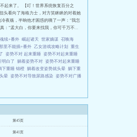
不起来了。 【叮！世界系统恢复百分之
后扭头看向了海格力士，对方笑眯眯的对着她
的冷夜殇，半晌他才困惑的咦了一声：“我怎
：“孟大白，你要来找我，你可千万不...
魂续+番外
崛起诸天
世家嫡谋
召唤海
，那里不能插+番外
乙女游戏攻略计划
重生
了
姿势不对 起来重睡
姿势不对起来重睡
听明白了
躺着姿势不对
姿势不对起来重睡
躺下重睡 锦橙
躺着改变姿势就头晕
躺下重
就头晕
姿势不对导致尿路感染
姿势不对广播
第45页
第41页