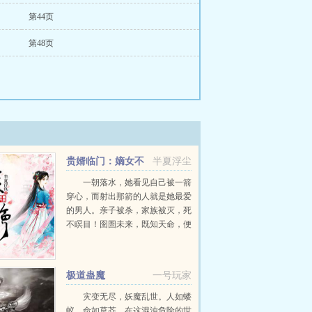
第44页
第48页
贵婿临门：嫡女不
半夏浮尘
好惹
一朝落水，她看见自己被一箭
穿心，而射出那箭的人就是她最爱
的男人。亲子被杀，家族被灭，死
不瞑目！囹圄未来，既知天命，便
逆天道！今朝素手掌乾坤，诛恶
妹，灭渣男，就是这苍茫天地，也
要退避三舍！...
极道蛊魔
一号玩家
灾变无尽，妖魔乱世。人如蝼
蚁，命如草芥。在这混沌危险的世