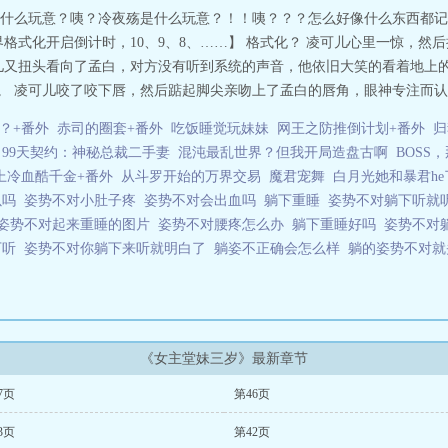
什么玩意？咦？冷夜殇是什么玩意？！！咦？？？怎么好像什么东西都记
格式化开启倒计时，10、9、8、……】 格式化？ 凌可儿心里一惊，然
儿又扭头看向了孟白，对方没有听到系统的声音，他依旧大笑的看着地上
。 凌可儿咬了咬下唇，然后踮起脚尖亲吻上了孟白的唇角，眼神专注而认真
？+番外
赤司的圈套+番外
吃饭睡觉玩妹妹
网王之防推倒计划+番外
归
99天契约：神秘总裁二手妻
混沌最乱世界？但我开局造盘古啊
BOSS
上冷血酷千金+番外
从斗罗开始的万界交易
魔君宠舞
白月光她和暴君he
以吗
姿势不对小肚子疼
姿势不对会出血吗
躺下重睡
姿势不对躺下听就
姿势不对起来重睡的图片
姿势不对腰疼怎么办
躺下重睡好吗
姿势不对
下听
姿势不对你躺下来听就明白了
躺姿不正确会怎么样
躺的姿势不对
《女主堂妹三岁》最新章节
7页
第46页
3页
第42页