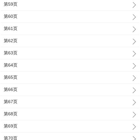
第59页
第60页
第61页
第62页
第63页
第64页
第65页
第66页
第67页
第68页
第69页
第70页