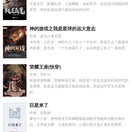
灾变无尽，妖魔乱世。人如蝼蚁，命如草芥。在这混沌危险的世
界里，奇妙的蛊虫成为撬动宿命的杠杆。...
神的游戏之我是星球的远大意志
作者：虚无行者北冥
羊吃草，人吃羊，神吃什么？吃人？不全对。那是什么？最基本
的食量，是生命。一个生命诞生了，会在根源上刻上一道痕死...
荣耀王座[快穿]
作者：羽轩W
鲜血布满荆棘，荣耀铸就王座。我是谁？您是这漫长枯寂时代的
造梦师，您是这兴盛辉煌王朝的缔造者，您是这茫茫无尽星海
的...
巨星来了
作者：念笯娇
重生十八岁，携带前世互联网数艘超级航空母舰和无数经典作
品，主宰娱乐圈，入侵好莱坞。让我们的文化占领全世界吧。...