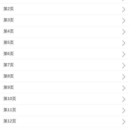
第2页
第3页
第4页
第5页
第6页
第7页
第8页
第9页
第10页
第11页
第12页