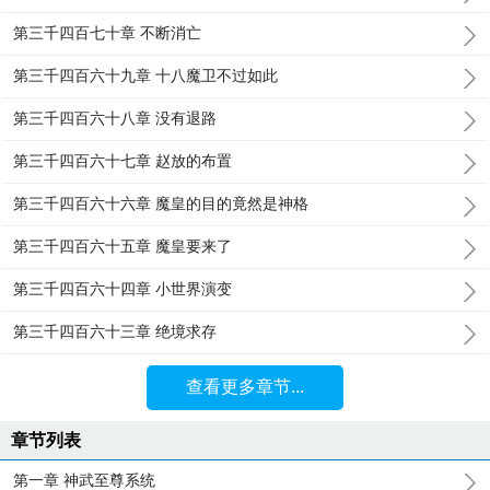
第三千四百七十章 不断消亡
第三千四百六十九章 十八魔卫不过如此
第三千四百六十八章 没有退路
第三千四百六十七章 赵放的布置
第三千四百六十六章 魔皇的目的竟然是神格
第三千四百六十五章 魔皇要来了
第三千四百六十四章 小世界演变
第三千四百六十三章 绝境求存
查看更多章节...
章节列表
第一章 神武至尊系统