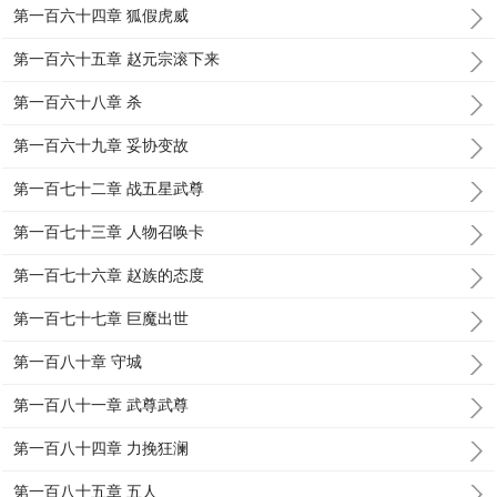
第一百六十四章 狐假虎威
第一百六十五章 赵元宗滚下来
第一百六十八章 杀
第一百六十九章 妥协变故
第一百七十二章 战五星武尊
第一百七十三章 人物召唤卡
第一百七十六章 赵族的态度
第一百七十七章 巨魔出世
第一百八十章 守城
第一百八十一章 武尊武尊
第一百八十四章 力挽狂澜
第一百八十五章 五人