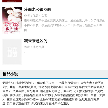
冷面老公很闷骚
作者：飞天小白警
继母和姐姐亲手送她到男人的床上，逼她生出儿子，为了母亲她
不得不听从，事后她们却想杀人灭口！四年后，她强势回归夺
回...
我未来超凶的
作者：冰之帝具
...
相邻小说
无限先知
神棍也要晚自习
师叔也不安全了
七零年代懒媳妇
鬼帝宠妻：毒医逆
天妃
我有一座美食城[基建]
漂亮亲妈七零养娃日常[年代文]
年代文的娇软大美人
重生了
华夏导演，星际爆红
顶流他姐是社恐，但有钱
公子撩宠异能妻
九零之
强嫁
科技强国，向秦始皇直播四大发明
八零军婚甜蜜蜜
绝宠邪后：帝君，太撩
人
在男团选秀假扮海外选手
直播写纯爱文的我在虫族封神
足坛最强作死系
统
豪门养子重生日常
开局向朱元璋直播朱棣会造反