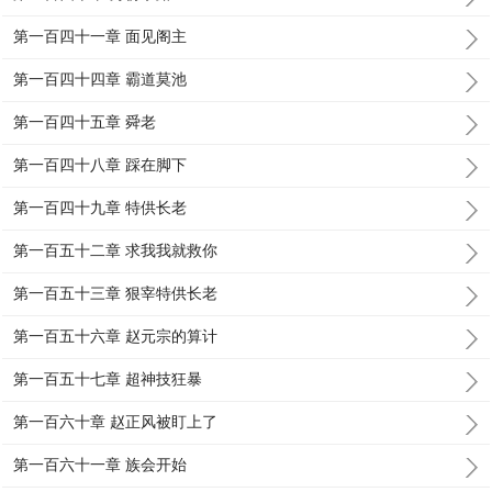
第一百四十一章 面见阁主
第一百四十四章 霸道莫池
第一百四十五章 舜老
第一百四十八章 踩在脚下
第一百四十九章 特供长老
第一百五十二章 求我我就救你
第一百五十三章 狠宰特供长老
第一百五十六章 赵元宗的算计
第一百五十七章 超神技狂暴
第一百六十章 赵正风被盯上了
第一百六十一章 族会开始