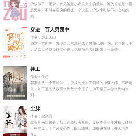
汐汐做了一场梦，梦见她是小说里女主的堂妹，她的爸爸是个喜
怒无常，不时会发疯的反派。小说里，汐汐小时候不小心被妈
妈...
穿进二百人男团中
作者：远上天山
顾熠一觉睡醒，发现自己居然穿成了男团vic的一员。这个团，有
足足二百号成员顾熠心道，把成员全名列出来，一章够...
神工
作者：任怨
郭泰来从一个普通学生，变成制造加工领域的神级大师。不断进
取，加工范围从数百米到数十个原子，加工精度从微米到纳米
到...
尘脉
作者：棠鸿羽
北齐和南陈兴盛，却正逢修行者衰败。苏扬本是少年才俊，经脉
一朝尽废，十年改变心性，回归邺城。凭御诀在身，夺天地造
化...