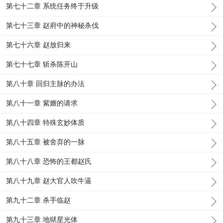
第七十二章 系统任务终于升级
第七十三章 赵府中的神秘杀伐
第七十六章 赵放归来
第七十七章 斩杀陈开山
第八十章 回归主脉的办法
第八十一章 紫嬗的请求
第八十四章 特殊玄妙体质
第八十五章 被舍弃的一脉
第八十八章 恐怖的王都赵氏
第八十九章 赵大官人吹牛逼
第九十二章 杀手临赵
第九十三章 地狱星光体