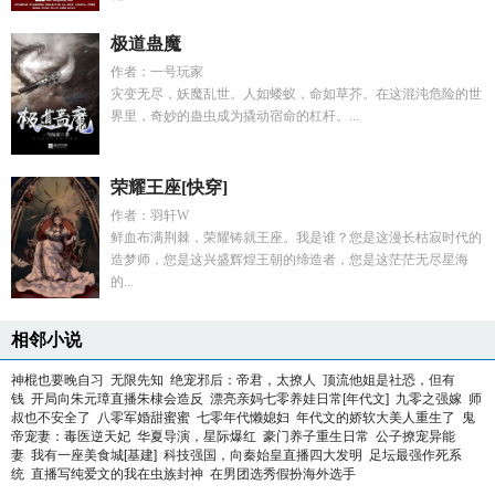
极道蛊魔
作者：一号玩家
灾变无尽，妖魔乱世。人如蝼蚁，命如草芥。在这混沌危险的世
界里，奇妙的蛊虫成为撬动宿命的杠杆。...
荣耀王座[快穿]
作者：羽轩W
鲜血布满荆棘，荣耀铸就王座。我是谁？您是这漫长枯寂时代的
造梦师，您是这兴盛辉煌王朝的缔造者，您是这茫茫无尽星海
的...
相邻小说
神棍也要晚自习
无限先知
绝宠邪后：帝君，太撩人
顶流他姐是社恐，但有
钱
开局向朱元璋直播朱棣会造反
漂亮亲妈七零养娃日常[年代文]
九零之强嫁
师
叔也不安全了
八零军婚甜蜜蜜
七零年代懒媳妇
年代文的娇软大美人重生了
鬼
帝宠妻：毒医逆天妃
华夏导演，星际爆红
豪门养子重生日常
公子撩宠异能
妻
我有一座美食城[基建]
科技强国，向秦始皇直播四大发明
足坛最强作死系
统
直播写纯爱文的我在虫族封神
在男团选秀假扮海外选手