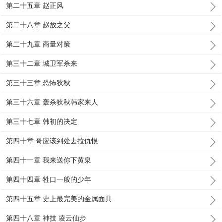
第二十五章 赵正风
第二十八章 赵放之父
第二十九章 商量对策
第三十二章 城卫军杀来
第三十三章 恐怖狄秋
第三十六章 轰杀狄秋韩家来人
第三十七章 韩初的决定
第四十章 哥应该到处去拉仇恨
第四十一章 我来送你下黄泉
第四十四章 牲口一般的少年
第四十五章 史上最完美的金属面具
第四十八章 神技 凌云仙步