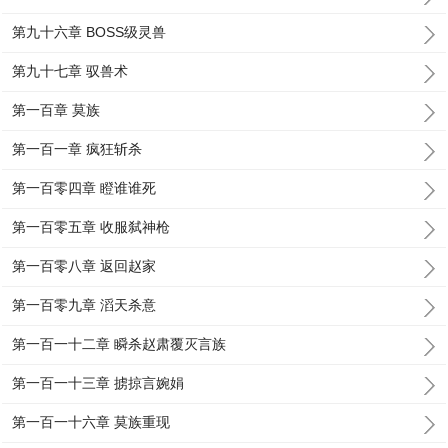
第九十六章 BOSS级灵兽
第九十七章 驭兽术
第一百章 莫族
第一百一章 疯狂斩杀
第一百零四章 瞪谁谁死
第一百零五章 收服弑神枪
第一百零八章 返回赵家
第一百零九章 滔天杀意
第一百一十二章 瞬杀赵肃覆灭言族
第一百一十三章 掳掠言婉娟
第一百一十六章 莫族重现