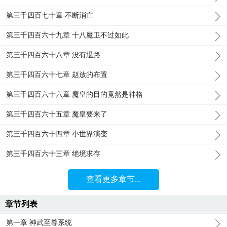
第三千四百七十章 不断消亡
第三千四百六十九章 十八魔卫不过如此
第三千四百六十八章 没有退路
第三千四百六十七章 赵放的布置
第三千四百六十六章 魔皇的目的竟然是神格
第三千四百六十五章 魔皇要来了
第三千四百六十四章 小世界演变
第三千四百六十三章 绝境求存
查看更多章节...
章节列表
第一章 神武至尊系统