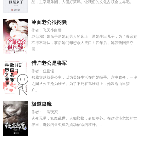
品，主宰娱乐圈，入侵好莱坞。让我们的文化占领全世界吧。...
冷面老公很闷骚
作者：飞天小白警
继母和姐姐亲手送她到男人的床上，逼她生出儿子，为了母亲她
不得不听从，事后她们却想杀人灭口！四年后，她强势回归夺
回...
猎户老公是将军
作者：狂且懦
郑葳穿越就是公主，以为美好生活在向她招手。宫中政变，一夕
之间从公主沦为难民。为了不死在逃难路上，她嫁给山里猎
户。...
极道蛊魔
作者：一号玩家
灾变无尽，妖魔乱世。人如蝼蚁，命如草芥。在这混沌危险的世
界里，奇妙的蛊虫成为撬动宿命的杠杆。...