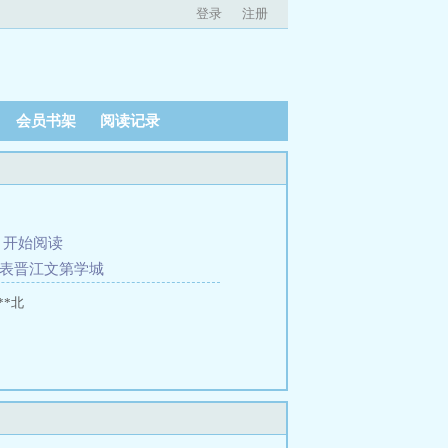
登录
注册
会员书架
阅读记录
、
开始阅读
发表晋江文第学城
**北