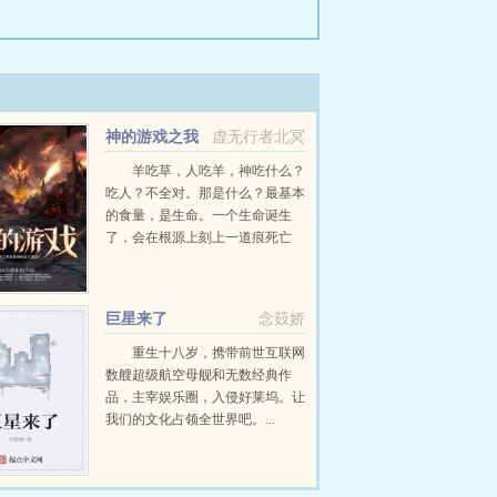
神的游戏之我
虚无行者北冥
是星球的远大意志
羊吃草，人吃羊，神吃什么？
吃人？不全对。那是什么？最基本
的食量，是生命。一个生命诞生
了，会在根源上刻上一道痕死亡
了，又会刻上一道痕，两道痕之间
的差距，就是神吃的。生命？吃的
速度太慢了吧？所以，神最喜欢吃
巨星来了
念笯娇
的，还是政权的兴衰。一个政权...
重生十八岁，携带前世互联网
数艘超级航空母舰和无数经典作
品，主宰娱乐圈，入侵好莱坞。让
我们的文化占领全世界吧。...