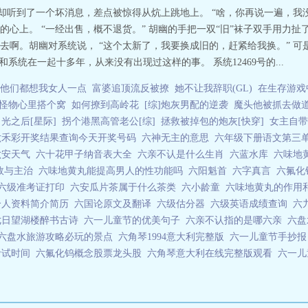
胡幽却听到了一个坏消息，差点被惊得从炕上跳地上。 “啥，你再说一遍，我
心上。 “一经出售，概不退货。” 胡幽的手把一双“旧”袜子双手用力
啊。胡幽对系统说， “这个太新了，我要换成旧的，赶紧给我换。” 可
和系统在一起十多年，从来没有出现过这样的事。 系统12469号的...
综]他们都想我女人一点
富婆追顶流反被撩
她不让我辞职(GL)
在生存游戏
怪物心里搭个窝
如何撩到高岭花
[综]炮灰男配的逆袭
魔头他被抓去做道
光之后[星际]
拐个港黑高管老公[综]
拯救被掉包的炮灰[快穿]
女主自带
六禾彩开奖结果查询今天开奖号码
六神无主的意思
六年级下册语文第三
六安天气
六十花甲子纳音表大全
六亲不认是什么生肖
六蓝水库
六味地
效与主治
六味地黄丸能提高男人的性功能吗
六阳魁首
六字真言
六氟
六级准考证打印
六安瓜片茶属于什么茶类
六小龄童
六味地黄丸的作用
个人资料简介简历
六国论原文及翻译
六级估分器
六级英语成绩查询
六
七日望湖楼醉书古诗
六一儿童节的优美句子
六亲不认指的是哪六亲
六
六盘水旅游攻略必玩的景点
六角琴1994意大利完整版
六一儿童节手抄
考试时间
六氟化钨概念股票龙头股
六角琴意大利在线完整版观看
六一