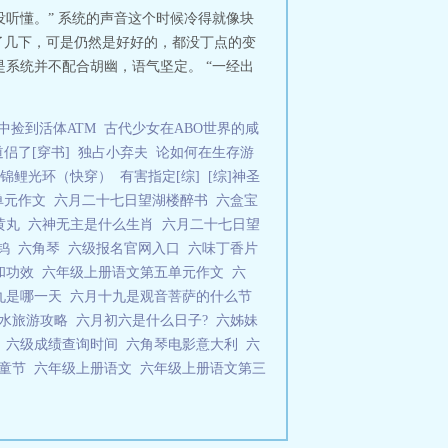
没听懂。” 系统的声音这个时候冷得就像块
扯了几下，可是仍然是好好的，都没丁点的变
是系统并不配合胡幽，语气坚定。 “一经出
中捡到活体ATM
古代少女在ABO世界的咸
侣了[穿书]
独占小弃夫
论如何在生存游
锦鲤光环（快穿）
有害指定[综]
[综]神圣
单元作文
六月二十七日望湖楼醉书
六盒宝
黄丸
六神无主是什么生肖
六月二十七日望
化钨
六角琴
六级报名官网入口
六味丁香片
和功效
六年级上册语文第五单元作文
六
九是哪一天
六月十九是观音菩萨的什么节
盘水旅游攻略
六月初六是什么日子?
六姊妹
报
六级成绩查询时间
六角琴电影意大利
六
儿童节
六年级上册语文
六年级上册语文第三