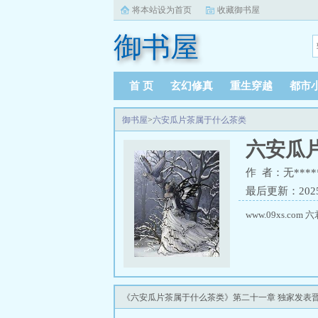
将本站设为首页
收藏御书屋
御书屋
首 页
玄幻修真
重生穿越
都市
御书屋
>
六安瓜片茶属于什么茶类
六安瓜
作 者：无****
最后更新：2025-1
www.09xs.c
《六安瓜片茶属于什么茶类》第二十一章 独家发表