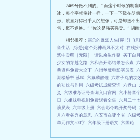
2469号做不到的。” 而这个时候的
冰，每个字就像针一样，一下一下戳在胡幽的
形。质量好得出乎人的想像，可是却送不出去
售，概不退换。” “你这是强买强卖。” 胡幽
相邻推荐：
霸总的反派人生[穿书]
[
鱼生活
[综恐]这个死神画风不太对
在残疾
戏中卖萌［无限］
请以余生作赔
买下白月
少女的穿越之路
六和合开彩结果怎么查
典资料免费大全下
六指琴魔电影演员表
湖楼醉书 苏轼
六氟磷酸锂
六君子丸的功
的功效与作用
六级考试成绩查询
六盘山
爻
六级准考证号查询入口官网
六小龄童
日
六姐妹电视剧免费观看全集
六月二十
演员表
六年级上册
六会彩今晚开奖号码
月六看谷秀的意思
六安市在哪个省
六级
单元作文500字
六年级下册语文
六国论