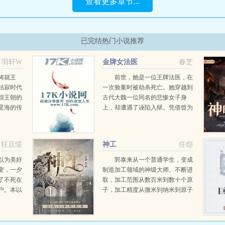
查看更多章节...
已完结热门小说推荐
羽轩W
金牌女法医
春芝
铸就王
前世，她是一位王牌法医，在
枯寂时代
一次验案时被劫杀死亡。她穿越到
煌王朝的
古代大魏一位同名的悲惨女子身
星海的传
上，却遭遇了诬陷入狱。凭借曾为
是说。您
法医的专业知识，她成功脱身，终
至高无
于沉冤得雪。然而，在她所遭遇现
.
实的背后，却是一桩桩奇案和一个
狂且懦
神工
任怨
个不可告人的阴谋...
以为美好
郭泰来从一个普通学生，变成
变，一夕
制造加工领域的神级大师。不断进
了不死在
取，加工范围从数百米到数十个原
户。本以
子，加工精度从微米到纳米到原子
田文的时
分子级，无所不能。瓦森纳协定？
对华夏禁运？我们禁运的都是华夏
看不上的技术，大部分成员国都得