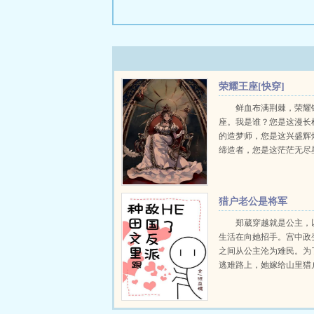
荣耀王座[快穿]
鲜血布满荆棘，荣耀
座。我是谁？您是这漫长
的造梦师，您是这兴盛辉
缔造者，您是这茫茫无尽
道人，亿亿万万的信众如
是神，是唯一，是永恒的
上。我为，守夜人。洛萤..
猎户老公是将军
郑葳穿越就是公主，
生活在向她招手。宫中政
之间从公主沦为难民。为
逃难路上，她嫁给山里猎
为人生未来的开展就是种
候。...