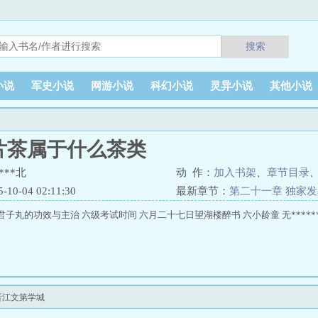
搜索
小说
军史小说
网游小说
科幻小说
灵异小说
其他小说
片茶属于什么茶类
***北
动 作：
加入书架
、
章节目录
0-04 02:11:30
最新章节：
第二十一章 独家
om 六君子丸的功效与主治 六级考试时间 六月二十七日望湖楼醉书 六小龄童 无*****
晋江文第学城