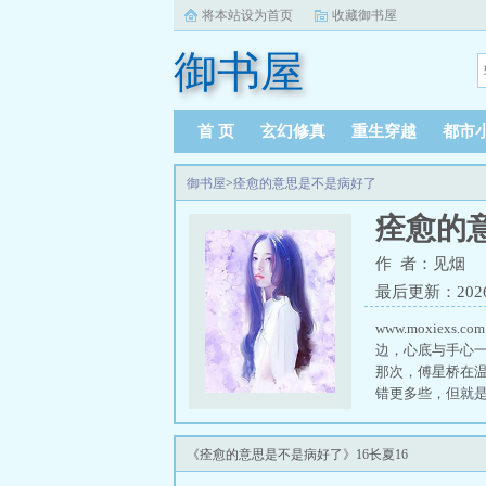
将本站设为首页
收藏御书屋
御书屋
首 页
玄幻修真
重生穿越
都市
御书屋
>
痊愈的意思是不是病好了
痊愈的
作 者：见烟
最后更新：2026-0
www.moxie
边，心底与手心一
那次，傅星桥在
错更多些，但就
含着无奈：——“
晚传了支视频上
《痊愈的意思是不是病好了》16长夏16
了。结果刚退出聊
————————