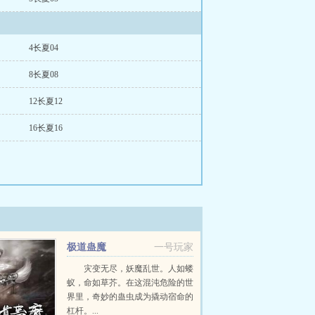
4长夏04
8长夏08
12长夏12
16长夏16
极道蛊魔
一号玩家
灾变无尽，妖魔乱世。人如蝼
蚁，命如草芥。在这混沌危险的世
界里，奇妙的蛊虫成为撬动宿命的
杠杆。...