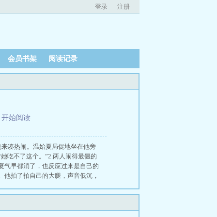
登录
注册
会员书架
阅读记录
、
开始阅读
星桥也来凑热闹。温始夏局促地坐在他旁
吃不了这个。”2.两人闹得最僵的
夏气早都消了，也反应过来是自己的
。他拍了拍自己的大腿，声音低沉，
泪。极少在社交平台发布动态的她那
私信问她怎么了。她回没事就是累
首歌。是刚才那支视频的bgm。
做过最chun的事情是什么。我没听