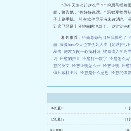
清是“蠢”还是“
“你今天怎么起这么早？” 倪思蓓揉着
未想过我会那样青
腰，警告她：“你好好说话。” 温始夏抬
【17-33章为倒
子上刷手机。 社交软件显示有未读消息，
热慢热慢热，平
到这已经是十分钟前的消息了。 这时进来电
进我专栏收藏一下
欸，你怎么扭开的？
相邻推荐：
给仙尊做药引后我揣崽了
着八宝粥带你去追
丽
藤蔓boss今天也在伪装人类
[足球]带刀
条后，她恶狠狠
音平淡，已然见怪
暴击
炮灰女配一心搞科研
被邀请入学高
———————
词
痊愈的拼音
痊愈打一数字
痊愈怎么
那种。上次他问
愈的英文
痊愈证明怎么开
痊愈证明
痊愈
我。我问他怎么
薄片敷料图片
痊愈是什么意思
痊愈的恢
桀骜bking??
道该怎样爱你+当
16长夏16
15
12长夏12
11
8长夏08
7长