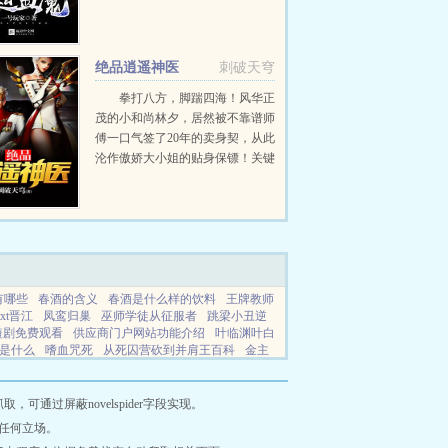
绝品逍遥神医
刺破天穹
拳打八方，脚踹四海！风华正
茂的小和尚林夕，居然被不靠谱师
傅一口气签了20年的卖身契，从此
沦作傲娇大小姐的贴身保镖！关键
是，保镖就保镖吧，还得开车拎包
洗衣做饭，这也就忍了，内衣还得
俺来？！...
有哪些
春酒的含义
春酒是什么样的饮料
王牌教师
xt晋江
凤鸾归巢
巫师学徒从征服者
跳梁小丑逆
短剧免费观看
供应商门户网站功能介绍
叶临渊叶白
是什么
嗜血咒死
从死囚营砍到并肩王百科
金主
官邂逅灰姑娘的
我真不是祸害笔趣阁
下山后被退
月卡
茅山道观在哪里
供应商网app官方
豪门婆媳
通过屏蔽novelspider字段实现。
任何立场。