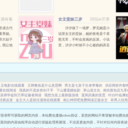
脱身，终
所遭遇现
案和一个
酒有毒
女主堂妹三岁
玥倪de芒果
世成古代
汐汐做了一场梦，梦见她是小
童养媳。
说里女主的堂妹，她的爸爸是个喜
癌大姑子
怒无常，不时会发疯的反派。小说
，我让他
里，汐汐小时候不小心被妈妈弄丢
锤一锤。
了。回去之后，因为憎恨妈妈偏
，某男胸
心，所以欺负性格懦弱，看起来不
石里的大
聪明的弟弟。因为讨厌女主...
血玉电影在线观看
王牌教练是什么意思啊
男主是七皇子生来带毒的
供应商软件都
蜜在线阅读
我真的不是妖兽刽子手
下山遭退婚短剧
茅山道文化
南街面包店九零t
从巫师学徒到万界征服者阅读
我想当皇上最新版游戏
鸾凤回巢的意思
叶白叶临渊
经典反派
金主大人是前任漫画在线观看
相公种田吧免费阅读正版全文
坏男人结局
叶白短剧全集免费资源
傅总你家三岁小祖宗又来了短剧在线观98
我不是邪神呀
高
p
神奇宝贝我乃精灵大师
春 酒
王牌教练套装属性详解
巫师从收尸学徒开始氪
即可获取的网页内容，本站爬虫遵循robots协议，若您的网站不希望被本站爬虫抓取，可
抓取到的内容由程序自动进行排版处理再展现，不涉及更改内容，不针对任何内容表述