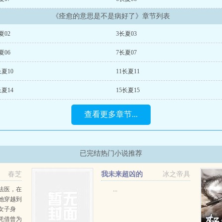
《痊愈的意思是不是病好了》章节列表
夏02
3长夏03
夏06
7长夏07
长夏10
11长夏11
长夏14
15长夏15
查看更多章节...
已完结热门小说推荐
春芝
我未来超凶的
冰之帝具
法医，在
...
她穿越到
女子身
凭借曾为