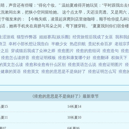
纯”，但并不影响这个问题的答案。是“气喘吁吁地假装偶遇”，在她十六岁那年
眼睛，声音还有些哑：“得化个妆。” 温始夏难得开她玩笑：“平时跟我出去
涩。——摘自傅星桥日记，2022｜双向暗恋｜破镜重圆｜先校园后都市｜he
唇从洗漱间出来，把狭小空间留给她。 这个点太早，天还没亮透。又是周
v章节，看过的朋友们可以不用购买了哦~（鞠躬.jpg）】阅读指南：1.双初恋2.
是于颂发来的： 【今晚失眠，凌晨起床爬到店里做咖啡，顺手给你提几杯
淡平淡平淡，点儿也不爽————————————————————预收：《
话，她将手机夹在肩膀与耳朵之间，弯下腰穿鞋。 “夏夏我到你们宿舍楼底了
~【文案】1.林池安总喜欢问陆聿哲一些抽象又奇怪的问题，诸如以下：-“枝
”-“我踹开的。”-“如果国王变成小狗怎么办？”-“那也是安安的小狗。”-“阿
生涩游戏
猫型作弊器
姐姐赛高[娱乐圈]
经营旅馆后我成了女巫
我和我
。”八宝粥是家里那只小乌龟。2.林池安某夜在某书上刷到一则名为“看看让你
侍卫
幸村小部长想让我告白
半糖少女
热恋归航
贵妃长命百岁
老祖宗
地扣键盘：【陆聿哲，分手吧。】十五分钟后，林池安看着毫无回应的消息，正
不怪——“来来来，林池安，我在你家楼下，你来跟我当面说。”
专之后
穿成猫后我成了众神之师
痊愈图片
痊愈的愈组词
痊愈造句
痊
————————————————陆聿哲说我绿色安全纯天然无公害，可其实
写
痊愈怎么读拼音
痊愈证明模板
痊愈和康复哪个好
痊愈翻译
权御天
我能不能不要在晚上跟他抢被子，但他不知道我是故意的。因为我想让他抱抱我
的英文怎么读
痊愈和全愈有什么区别
痊愈英语怎么说
痊愈证明图片
教。他斜我一眼，说当然是用一辈子了傻蛋。我叹口气，说好吧。我愿意。——
复健康的英语
痊愈英文
痊愈的意思是不是病好了
痊愈证明怎么写
痊愈
明媚小乖直球??迟钝阅读指南：1.双初恋+he2.不长，但有校园部分3.努力可爱
乌鸦咬碎月亮”+++——夏虫|失语 痊愈的拼音 痊愈英文 痊愈和康复的区别 痊愈
《痊愈的意思是不是病好了》最新章节
长夏15
14长夏14
长夏11
10长夏10
夏07
6长夏06