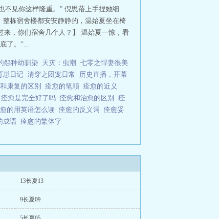
。也是那天她同我说了第一句话。我从
也不见你这样隆重。” 倪思蓓上手捏她细
【晚六日更，其余时间是在捉虫】
六，整栋宿舍楼都安安静静的，温始夏坐在椅
主视角是女主，所以可能会有些拧巴3.慢
过来，你们宿舍几个人？】 温始夏一惊，看
当乌鸦咬碎月亮》感兴趣的朋友可以
。”...
枝说我心门的门把手是把开了刃的匕首
哲你说，夏天逃跑了怎么办？”-“我提溜
的怨种幼驯染
天灾：虫潮
七零之悍妻很美
死心的聊天记录”的帖子，翻完百八十
育崽日记
清穿之团宠日常
历史直播，开幕
准备再发一条，电话就进来了。他声
愈和康复的区别
痊愈的笔顺
痊愈的近义
我是个狂暴战士，一言不合就揍他的
下
痊愈是完全好了吗
痊愈和治愈的区别
痊
。我向来不会爱人，可他说他可以教
痊愈的用英语怎么读
痊愈的反义词
痊愈妥
林池安一条发给文件传输助手的语音
的成语
痊愈的繁体字
，努力童话，努力甜甜文名来自：“我不知
和全愈有什么区别 见烟
13长夏13
9长夏09
5长夏05