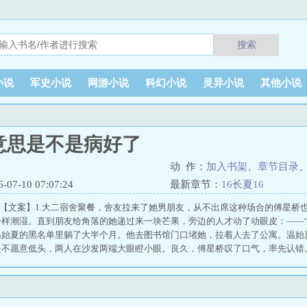
搜索
小说
军史小说
网游小说
科幻小说
灵异小说
其他小说
意思是不是病好了
动 作：
加入书架
、
章节目录
7-10 07:07:24
最新章节：
16长夏16
xs.com【文案】1.大二宿舍聚餐，舍友拉来了她男朋友，从不出席这种场合的傅
样潮湿。直到朋友给角落的她递过来一块芒果，旁边的人才动了动眼皮：——“她
温始夏的黑名单里躺了大半个月。他去图书馆门口堵她，拉着人去了公寓。温始
是不愿意低头，两人在沙发两端大眼瞪小眼。良久，傅星桥叹了口气，率先认错
我的错，过来做。”3.阔别重逢的那个雪天，雪花飞进温始夏的眼，白惹一汪清
去，内容是几年前她与傅星桥在江边看到的迷离夜景。底下一堆评论，也有朋友
天窗，就看到朋友圈出现了一个久违的头像。她点进去一看，是傅星桥分享了一
————————今晚她乖，赖我怀里要和我一起看电影。看到一半她扭头问我