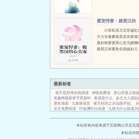
法医的专业知识，她成功
于沉冤得雪。然而，在她
实的背后，却是一桩桩奇
蜜宠悍妻：腹黑汉的
个不可告人的阴谋...
心尖宠
计算机系元宝穿越乱
大力女被爹娘卖进农家做
寡妇抠婆婆黑心贪兄嫂懒
腹黑汉谁要欺负我媳妇儿
跪着哭。小元宝过来给我
元宝小拳拳打在某男心口
口痛痛痛，宛若胸口碎大
石，赶快求...
最新标签
我不是邪神在线阅读
神隐免费读
茅山邪道之噬
笔趣阁最新章节更新时
春酒是什么
金主大人甜如
袭名场面
九曲珠读音
诸天轮回之从仙路开始_
全文免费阅读
叶临渊叶白动漫
九珠为什么能成为
大人有性瘾免费阅读
我不是邪神免费阅读
叶临渊
婚的清冷女神免费阅读
三生三世十里桃花原著墨白c
争宠合集
穿书后我用改字系统改剧情
网站地图
本站所有内容来源于互联网公开且无需登录
本站仅对