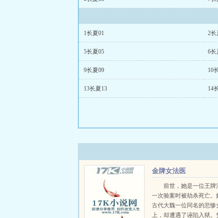
1长夏01
2长
5长夏05
6长
9长夏09
10
13长夏13
14
金牌女法医
前世，她是一位王牌
一次验案时被劫杀死亡。
古代大魏一位同名的悲惨
上，却遭遇了诬陷入狱。