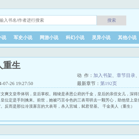
搜索
小说
军史小说
网游小说
科幻小说
灵异小说
其他小说
人重生
动 作：
加入书架
、
章节目录
7-26 19:27:50
最新章节：
第192页
甜文爽文皇帝体弱，皇后掌权。顾绫是承恩公府的千金，皇后的亲侄女儿，深得
，皇位定是手到擒来。前世，她被巧言令色的三表哥哄去一颗芳心，助他登上皇
宫。反而是那位冷漠寡言的大表哥，杀入宫城，弑君登基。 千金美人（重生）