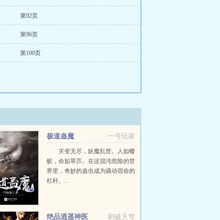
第92页
第96页
第100页
极道蛊魔
一号玩家
灾变无尽，妖魔乱世。人如蝼
蚁，命如草芥。在这混沌危险的世
界里，奇妙的蛊虫成为撬动宿命的
杠杆。...
绝品逍遥神医
刺破天穹