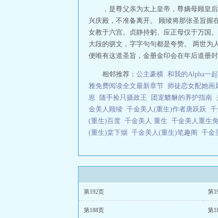
，是尊父亲为太上皇帝，尊嫡母顾皇后
兴庆殿，不准备离开。 顾绫将那张圣旨握
女教于六宫。贞静持躬、应正母仪于万国。
大段的骈文，字字句句都是夸赞。 两世为
便唯有这道圣旨，金册金印会在年后道册封礼
相邻推荐：
公主豪横
和我的Alpha一
雅免费阅读全文最新章节
师徒恋女配她画
崽
随手捡只摄政王
团宠貔貅的养护指南
金美人顾绫
千金美人(重生)作者唐跃跃
千
(重生)百度
千金美人 重生
千金美人重生
(重生)棠下烟
千金美人(重生)笔趣阁
千金
第192页
第1
第188页
第1