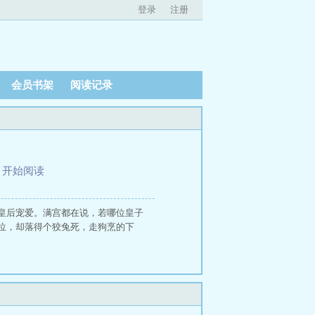
登录
注册
会员书架
阅读记录
、
开始阅读
皇后宠爱。满宫都在说，若哪位皇子
位，却落得个狡兔死，走狗烹的下