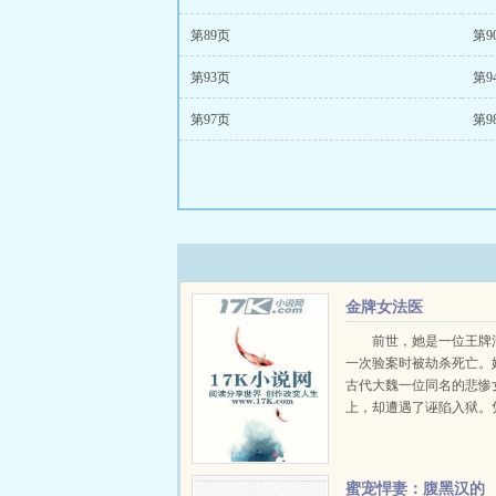
第89页
第9
第93页
第9
第97页
第9
金牌女法医
前世，她是一位王牌
一次验案时被劫杀死亡。
古代大魏一位同名的悲惨
上，却遭遇了诬陷入狱。
法医的专业知识，她成功
于沉冤得雪。然而，在她
实的背后，却是一桩桩奇
蜜宠悍妻：腹黑汉的