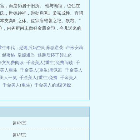
宫，而是仍居于旧所。 他与顾绫，也住在
顾氏，世德钟祥，崇勋启秀。柔嘉成性、宜昭
本支奕叶之休。佐宗庙维馨之祀。钦哉。”
迫，内务府尚未做好金册金印，今儿送来的
重生年代：恶毒后妈空间养崽逆袭
卢米安莉
似蜜桃
皇嫂难当
逃跑后怀了领主的
全文免费阅读
千金美人(重生)免费阅读
千
金美人重生
千金美人(重生)唐跃跃
千金美人
金美人一笑
千金美人(重生)免费
千金美人
江
千金美人(重生)
千金美人的s级保镖
第189页
第185页