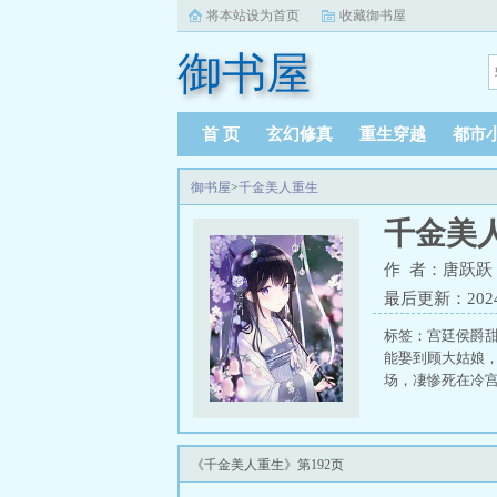
将本站设为首页
收藏御书屋
御书屋
首 页
玄幻修真
重生穿越
都市
御书屋
>
千金美人重生
千金美
作 者：唐跃跃
最后更新：2024-0
标签：宫廷侯爵
能娶到顾大姑娘
场，凄惨死在冷
《千金美人重生》第192页