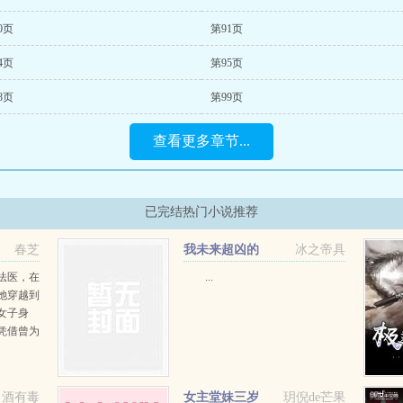
0页
第91页
4页
第95页
8页
第99页
查看更多章节...
已完结热门小说推荐
春芝
我未来超凶的
冰之帝具
法医，在
...
她穿越到
女子身
凭借曾为
脱身，终
所遭遇现
案和一个
酒有毒
女主堂妹三岁
玥倪de芒果