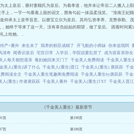
为太上皇后，册封妻顾氏为皇后。为着孝道，他并未让帝后二人搬入上阳
在手上，一字一句看着上面的诏文，唇角勾起一抹温柔浅笑。 “淮南王妃
兹仰承太上皇帝旨意。以册宝立尔为皇后。其尚弘资孝养。克赞恭勤。茂
人，她终于等来了这一天。没有辜负姑姑的期望，做了皇后。 因着时间紧
上给她。...
起待产+番外
来生未了
我养的权臣成精了
开飞船的小师妹
你来追我阿
风清奇
闻香识皇后
宅宫日常
入学后，学院说要乱世了
成为首富亲孙女
夫人每天都想退亲
毒妇她回来灭门了
千金美人免费阅读
千金美人重生
金美人(重生)讲了什么
千金美人(重生)晋江
千金美人(重生) 唐跃跃
千
免费阅读全文
千金美人重生笔趣阁免费阅读
千金美人重生by唐跃跃
千
美人(重生) 作者唐跃跃
千金美人番外
千金美人(重生)TXT
千金美人晋
《千金美人重生》最新章节
91页
第190页
87页
第186页