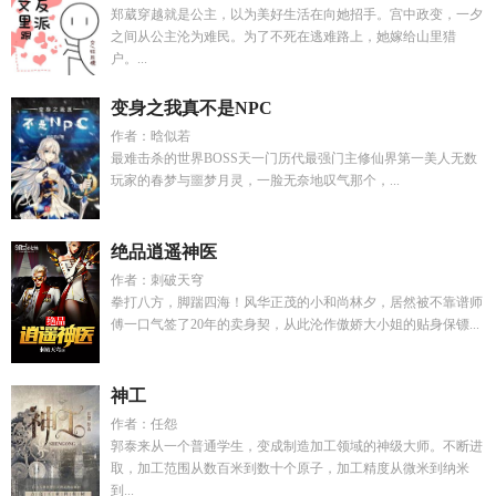
郑葳穿越就是公主，以为美好生活在向她招手。宫中政变，一夕
之间从公主沦为难民。为了不死在逃难路上，她嫁给山里猎
户。...
变身之我真不是NPC
作者：晗似若
最难击杀的世界BOSS天一门历代最强门主修仙界第一美人无数
玩家的春梦与噩梦月灵，一脸无奈地叹气那个，...
绝品逍遥神医
作者：刺破天穹
拳打八方，脚踹四海！风华正茂的小和尚林夕，居然被不靠谱师
傅一口气签了20年的卖身契，从此沦作傲娇大小姐的贴身保镖...
神工
作者：任怨
郭泰来从一个普通学生，变成制造加工领域的神级大师。不断进
取，加工范围从数百米到数十个原子，加工精度从微米到纳米
到...