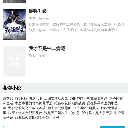
最强升级
作者：庄十三
赵放穿越武界，觉醒神武至尊系统，从此开启逆天之路，打怪就
能提升修为，增强战力完成系统任务就能得到绝顶神功系统...
我才不是中二病呢
作者：陆鲤
...
相邻小说
我女友你惹不起
明威天下
三国之烽烟万里
我的师妹不可能是傻白甜
倒爷的古
今生活
木之本君的竹马饲养手册
绝色校花的贴身战兵
我在异界求生的那些
年
无耻小萌妃之皇叔太难搞
跑去唐朝做导师
上古神啾
画灵人
我的无限故
事
快穿：炮灰女配要反攻
我是雍正嫡次子
心尖意
我竹马才是人形天灾
时空冒
险传奇
非典型救赎[快穿]
全能小道长