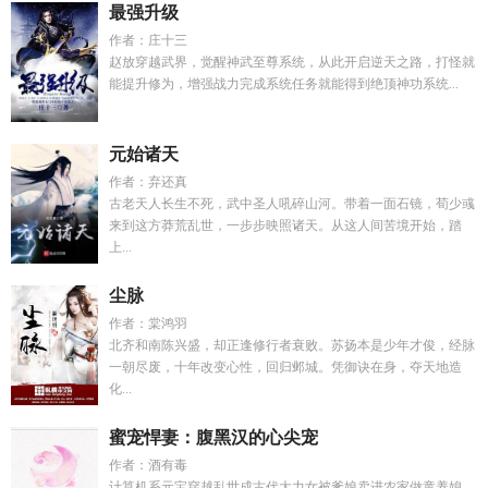
最强升级
作者：庄十三
赵放穿越武界，觉醒神武至尊系统，从此开启逆天之路，打怪就
能提升修为，增强战力完成系统任务就能得到绝顶神功系统...
元始诸天
作者：弃还真
古老天人长生不死，武中圣人吼碎山河。带着一面石镜，荀少彧
来到这方莽荒乱世，一步步映照诸天。从这人间苦境开始，踏
上...
尘脉
作者：棠鸿羽
北齐和南陈兴盛，却正逢修行者衰败。苏扬本是少年才俊，经脉
一朝尽废，十年改变心性，回归邺城。凭御诀在身，夺天地造
化...
蜜宠悍妻：腹黑汉的心尖宠
作者：酒有毒
计算机系元宝穿越乱世成古代大力女被爹娘卖进农家做童养媳。