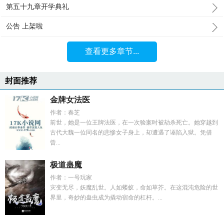
第五十九章开学典礼
公告 上架啦
查看更多章节...
封面推荐
金牌女法医
作者：春芝
前世，她是一位王牌法医，在一次验案时被劫杀死亡。她穿越到
古代大魏一位同名的悲惨女子身上，却遭遇了诬陷入狱。凭借
曾...
极道蛊魔
作者：一号玩家
灾变无尽，妖魔乱世。人如蝼蚁，命如草芥。在这混沌危险的世
界里，奇妙的蛊虫成为撬动宿命的杠杆。...