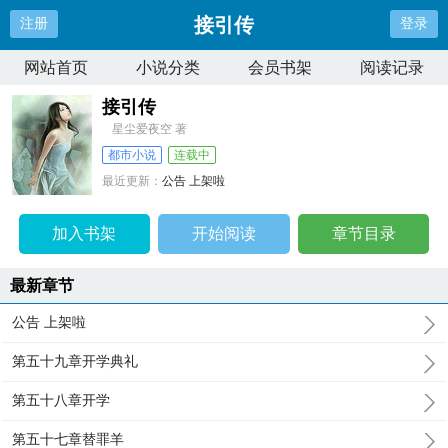
接引传
注册
登录
网站首页
小说分类
会员书架
阅读记录
接引传
星尘爱夜空 著
都市小说
连载中
最近更新：
公告 上架啦
更新时间：
2025-07-17 09:00:48
加入书架
开始阅读
章节目录
最新章节
公告 上架啦
第五十九章开学典礼
第五十八章开学
第五十七章替罪羊