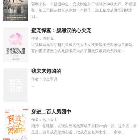
郭泰来从一个普通学生，变成制造加工领域的神级大师。不断进
取，加工范围从数百米到数十个原子，加工精度从微米到纳米
到...
蜜宠悍妻：腹黑汉的心尖宠
作者：酒有毒
计算机系元宝穿越乱世成古代大力女被爹娘卖进农家做童养媳。
寡妇抠婆婆黑心贪兄嫂懒癌大姑子腹黑汉谁要欺负我媳...
我未来超凶的
作者：冰之帝具
...
穿进二百人男团中
作者：远上天山
顾熠一觉睡醒，发现自己居然穿成了男团vic的一员。这个团，有
足足二百号成员顾熠心道，把成员全名列出来，一章够...