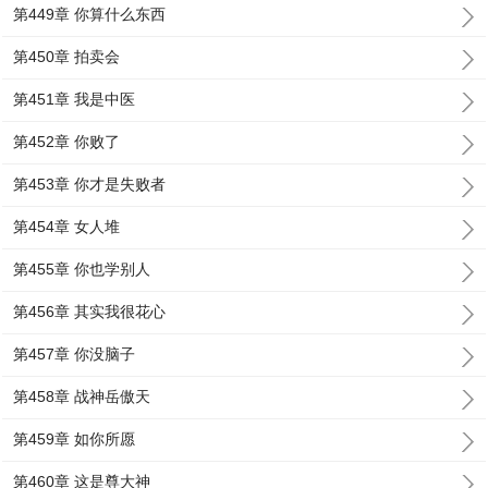
第449章 你算什么东西
第450章 拍卖会
第451章 我是中医
第452章 你败了
第453章 你才是失败者
第454章 女人堆
第455章 你也学别人
第456章 其实我很花心
第457章 你没脑子
第458章 战神岳傲天
第459章 如你所愿
第460章 这是尊大神