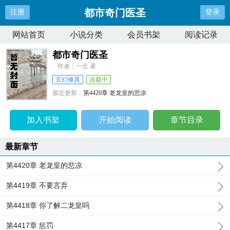
都市奇门医圣
注册
登录
网站首页
小说分类
会员书架
阅读记录
都市奇门医圣
作者：一念 著
玄幻修真
连载中
最近更新：
第4420章 老龙皇的悲凉
更新时间：
2024-06-12 15:52:51
加入书架
开始阅读
章节目录
最新章节
第4420章 老龙皇的悲凉
第4419章 不要言弃
第4418章 你了解二龙皇吗
第4417章 惩罚