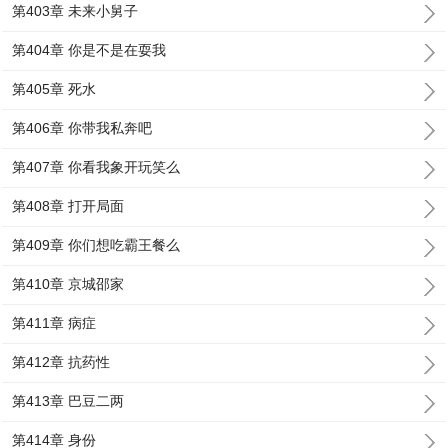
第403章 未来小舅子
第404章 你是不是在耍我
第405章 死水
第406章 你带我私奔吧
第407章 你看我象开玩笑么
第408章 打开局面
第409章 你们想吃霸王餐么
第410章 京城邵家
第411章 病症
第412章 抗药性
第413章 巴豆二两
第414章 身份