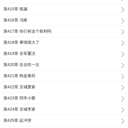
第415章 拣漏
第416章 冯家
第417章 你们有这个权利吗
第418章 事情闹大了
第419章 全军覆没
第420章 在去吃一次
第421章 狗皮膏药
第422章 京城萧家
第423章 同学小聚
第424章 京城李家
第425章 起冲突