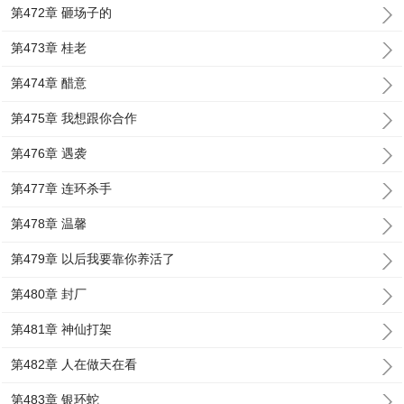
第472章 砸场子的
第473章 桂老
第474章 醋意
第475章 我想跟你合作
第476章 遇袭
第477章 连环杀手
第478章 温馨
第479章 以后我要靠你养活了
第480章 封厂
第481章 神仙打架
第482章 人在做天在看
第483章 银环蛇