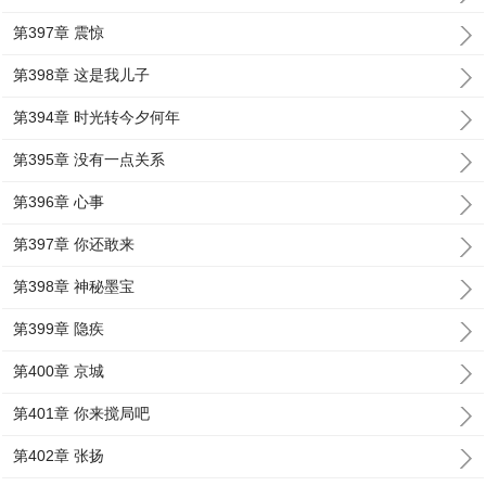
第397章 震惊
第398章 这是我儿子
第394章 时光转今夕何年
第395章 没有一点关系
第396章 心事
第397章 你还敢来
第398章 神秘墨宝
第399章 隐疾
第400章 京城
第401章 你来搅局吧
第402章 张扬