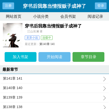
穿书后我靠当情报贩子成神了
注册
登录
网站首页
小说分类
会员书架
阅读记录
穿书后我靠当情报贩子成神了
江山沧澜 著
灵异小说
连载中
最近更新：
第141章 141
更新时间：
2024-06-12 19:37:08
加入书架
开始阅读
章节目录
最新章节
第141章 141
第140章 140
第139章 139
第138章 138