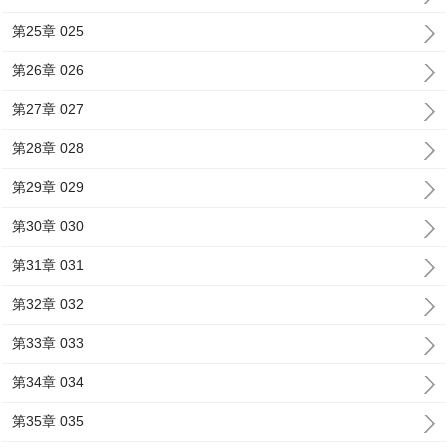
第25章 025
第26章 026
第27章 027
第28章 028
第29章 029
第30章 030
第31章 031
第32章 032
第33章 033
第34章 034
第35章 035