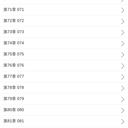
第71章 071
第72章 072
第73章 073
第74章 074
第75章 075
第76章 076
第77章 077
第78章 078
第79章 079
第80章 080
第81章 081