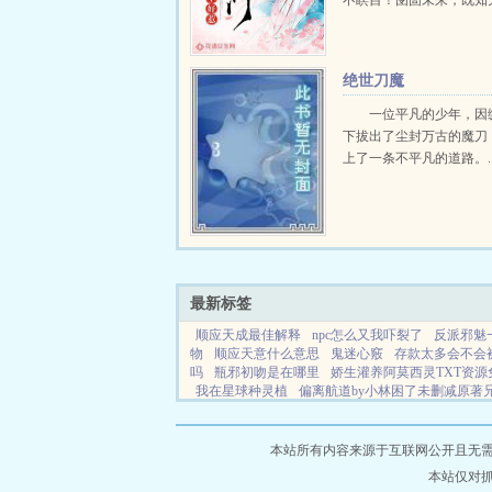
不瞑目！囹圄未来，既知
逆天道！今朝素手掌乾坤
妹，灭渣男，就是这苍茫
要退避三舍！...
绝世刀魔
一位平凡的少年，因
下拔出了尘封万古的魔刀
上了一条不平凡的道路。..
最新标签
顺应天成最佳解释
npc怎么又我吓裂了
反派邪魅
物
顺应天意什么意思
鬼迷心竅
存款太多会不会
吗
瓶邪初吻是在哪里
娇生灌养阿莫西灵TXT资源
我在星球种灵植
偏离航道by小林困了未删减原著
图片
再见p
用发癫文案在无限流世界he了
存款增
观念
永生天仙境界
小燕尔al全文
顺应天时的正
本站所有内容来源于互联网公开且无需登录
本站仅对