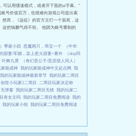
可以用缓速模式，或者开下面的ai字幕。”
戏账号价值百万，也很难向游戏公司提出索
 然而，《远征》的官方主打一个装死，这
 这把钱鹏气得不轻。 他因为账号重制的
）季家小四
恶魔两只，乖宝一个
（中华
的甜妻/军婚，染上惹火甜妻+番外
（skip同
叶舞九霄
（奇幻贵公子/恶灵猎人同人）
玩家能成神
我的玩家能成神中文起点网
我
我的玩家能成神最新章节
我的玩家二周目
论
创世小玩家2二周目
二周目玩家决定称
 无弹窗
我的玩家二周目无错
我的玩家二
周目有女主吗
我的玩家二周目免费阅读
我的
目
我的玩家小组
我的玩家二周目免费阅读