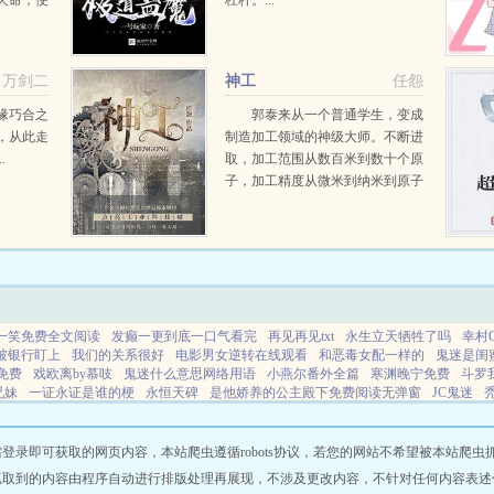
天命，便
杠杆。...
，诛恶
天地，也
万剑二
神工
任怨
缘巧合之
郭泰来从一个普通学生，变成
，从此走
制造加工领域的神级大师。不断进
.
取，加工范围从数百米到数十个原
子，加工精度从微米到纳米到原子
分子级，无所不能。瓦森纳协定？
对华夏禁运？我们禁运的都是华夏
看不上的技术，大部分成员国都得
向华夏进口技术，是不是应该...
一笑免费全文阅读
发癫一更到底一口气看完
再见再见txt
永生立天牺牲了吗
幸村
被银行盯上
我们的关系很好
电影男女逆转在线观看
和恶毒女配一样的
鬼迷是闺
免费
戏欧离by慕吱
鬼迷什么意思网络用语
小燕尔番外全篇
寒渊晚宁免费
斗罗
兄妹
一证永证是谁的梗
永恒天碑
是他娇养的公主殿下免费阅读无弹窗
JC鬼迷
长乏力的原因
逆转男子综艺在线播放
玄学世家是什么意思
幸村精市美
重生八零
确解释
分手后我被大佬宠上天杨柠萌
网站地图
即可获取的网页内容，本站爬虫遵循robots协议，若您的网站不希望被本站爬虫抓取，可
抓取到的内容由程序自动进行排版处理再展现，不涉及更改内容，不针对任何内容表述