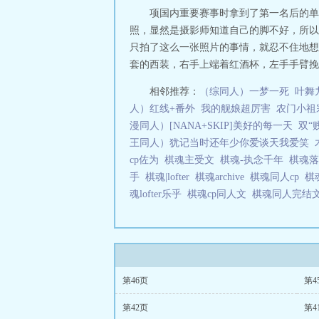
项国内重要赛事时拿到了第一名后的单
照，显然是摄影师知道自己的脚不好，所以
只拍了这么一张照片的事情，就忍不住地想
套的西装，右手上端着红酒杯，左手手臂挽
相邻推荐：
（综同人）一梦一死
叶舞
人）红线+番外
我的舰娘超厉害
农门小祖
漫同人）[NANA+SKIP]美好的每一天
双“
王同人）犹记当时还年少你爱谈天我爱笑
cp佐为
棋魂主受文
棋魂-执念千年
棋魂
手
棋魂|lofter
棋魂archive
棋魂同人cp
棋
魂lofter乐乎
棋魂cp同人文
棋魂同人完结
第46页
第4
第42页
第4