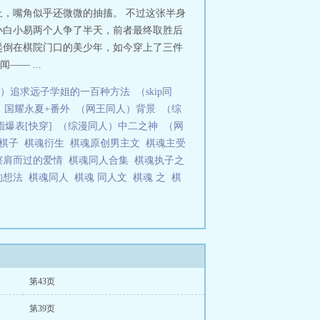
，嘴角似乎还微微的抽搐。 不过这张半身
初小白小易两个人争了半天，前者最终取胜后
起倒在棋院门口的美少年，如今穿上了三件
— ...
）追求远子学姐的一百种方法
（skip同
）国耀永夏+番外
（网王同人）背景
（综
指爆表[快穿]
（综漫同人）中二之神
（网
的棋子
棋魂衍生
棋魂原创男主文
棋魂主受
擦肩而过的爱情
棋魂同人合集
棋魂执子之
的想法
棋魂同人
棋魂 同人文
棋魂 之
棋
第43页
第39页