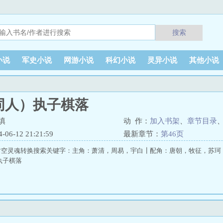
搜索
小说
军史小说
网游小说
科幻小说
灵异小说
其他小说
同人）执子棋落
填
动 作：
加入书架
、
章节目录
6-12 21:21:59
最新章节：
第46页
时空灵魂转换搜索关键字：主角：萧清，周易，宇白┃配角：唐朝，牧征，苏珂
执子棋落