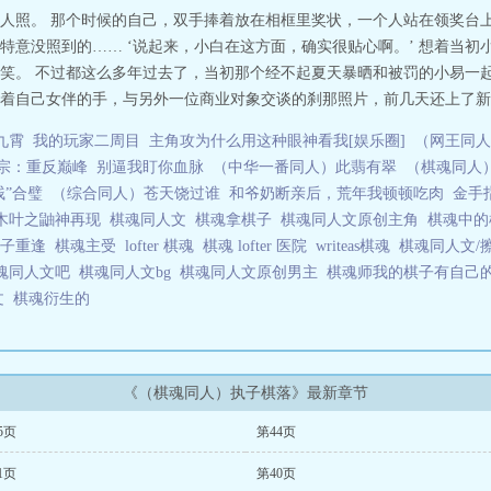
人照。 那个时候的自己，双手捧着放在相框里奖状，一个人站在领奖台上
特意没照到的…… ‘说起来，小白在这方面，确实很贴心啊。’ 想着当
笑。 不过都这么多年过去了，当初那个经不起夏天暴晒和被罚的小易一
着自己女伴的手，与另外一位商业对象交谈的刹那照片，前几天还上了新闻—
九霄
我的玩家二周目
主角攻为什么用这种眼神看我[娱乐圈]
（网王同人
宗：重反巅峰
别逼我盯你血脉
（中华一番同人）此翡有翠
（棋魂同人
贱”合璧
（综合同人）苍天饶过谁
和爷奶断亲后，荒年我顿顿吃肉
金手
木叶之鼬神再现
棋魂同人文
棋魂拿棋子
棋魂同人文原创主角
棋魂中
落子重逢
棋魂主受
lofter 棋魂
棋魂 lofter 医院
writeas棋魂
棋魂同人文/
魂同人文吧
棋魂同人文bg
棋魂同人文原创男主
棋魂师我的棋子有自己
文
棋魂衍生的
《（棋魂同人）执子棋落》最新章节
5页
第44页
1页
第40页