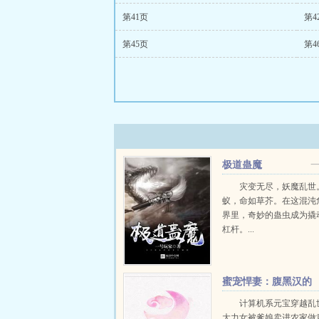
第41页
第4
第45页
第4
极道蛊魔
灾变无尽，妖魔乱世
蚁，命如草芥。在这混沌
界里，奇妙的蛊虫成为撬
杠杆。...
蜜宠悍妻：腹黑汉的
心尖宠
计算机系元宝穿越乱
大力女被爹娘卖进农家做