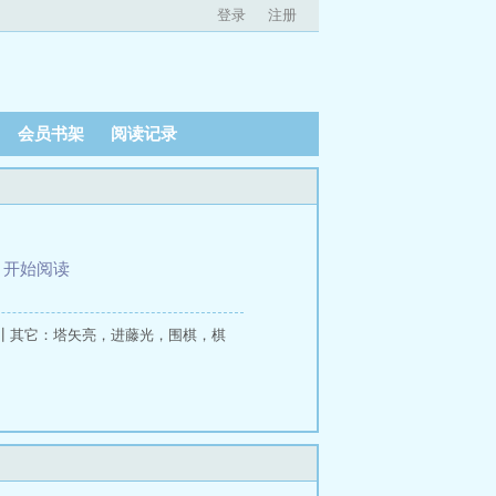
登录
注册
会员书架
阅读记录
、
开始阅读
┃其它：塔矢亮，进藤光，围棋，棋