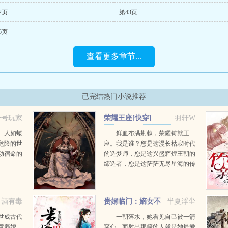
2页
第43页
6页
查看更多章节...
已完结热门小说推荐
一号玩家
荣耀王座[快穿]
羽轩W
。人如蝼
鲜血布满荆棘，荣耀铸就王
危险的世
座。我是谁？您是这漫长枯寂时代
动宿命的
的造梦师，您是这兴盛辉煌王朝的
缔造者，您是这茫茫无尽星海的传
道人，亿亿万万的信众如是说。您
是神，是唯一，是永恒的至高无
上。我为，守夜人。洛萤...
酒有毒
贵婿临门：嫡女不
半夏浮尘
好惹
世成古代
一朝落水，她看见自己被一箭
童养媳。
穿心，而射出那箭的人就是她最爱