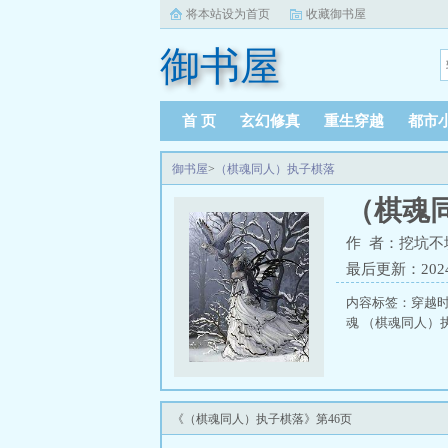
将本站设为首页
收藏御书屋
御书屋
首 页
玄幻修真
重生穿越
都市
御书屋
>
（棋魂同人）执子棋落
（棋魂
作 者：挖坑不
最后更新：2024-0
内容标签：穿越
魂 （棋魂同人）
《（棋魂同人）执子棋落》第46页