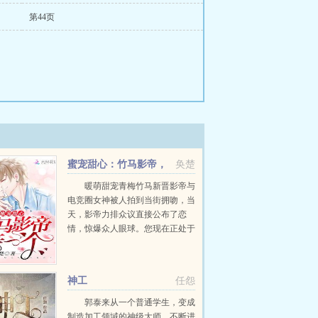
第44页
蜜宠甜心：竹马影帝，
奂楚
亲一个！
暖萌甜宠青梅竹马新晋影帝与
电竞圈女神被人拍到当街拥吻，当
天，影帝力排众议直接公布了恋
情，惊爆众人眼球。您现在正处于
事业上升期，不怕公布恋情会对您
的发展造成恶劣影响吗？我爱她，
想让全世界知道，仅此而已。你都
神工
任怨
没跟我告...
郭泰来从一个普通学生，变成
制造加工领域的神级大师。不断进