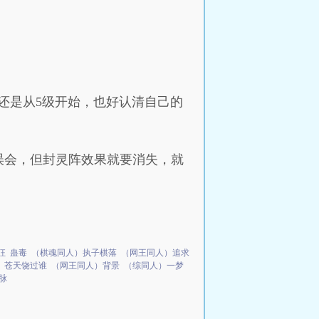
还是从5级开始，也好认清自己的
误会，但封灵阵效果就要消失，就
狂
蛊毒
（棋魂同人）执子棋落
（网王同人）追求
）苍天饶过谁
（网王同人）背景
（综同人）一梦
脉