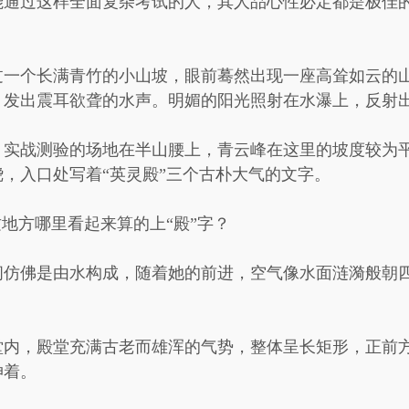
能通过这样全面复杂考试的人，其人品心性必定都是极佳
过一个长满青竹的小山坡，眼前蓦然出现一座高耸如云的
，发出震耳欲聋的水声。明媚的阳光照射在水瀑上，反射
。实战测验的场地在半山腰上，青云峰在这里的坡度较为
，入口处写着“英灵殿”三个古朴大气的文字。
这地方哪里看起来算的上“殿”字？
间仿佛是由水构成，随着她的前进，空气像水面涟漪般朝
堂内，殿堂充满古老而雄浑的气势，整体呈长矩形，正前
伸着。