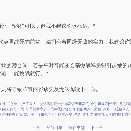
说：“的确可以，但我不建议你这么做。”
代英勇战死的前辈，都拥有着同级无敌的实力，我建议你
了她的潜台词。若是平时可能还会稍微解释免得引起她的
道：“能挑战就行。”
否则将导致章节内容缺失及无法阅读下一章。
）中二之神
（网王同人）犹记当时还年少你爱谈天我爱笑
金手指爆表[快穿]
龙之狷
IP]美好的每一天
和爷奶断亲后，荒年我顿顿吃肉
我的玩家二周目
冷月
（综合同人
这种眼神看我[娱乐圈]
（棋魂同人）国耀永夏+番外
木叶之鼬神再现
别逼我盯你血
上一章
章节目录
保存书签
下一章