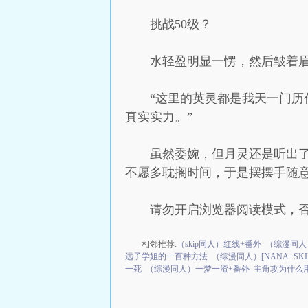
挑战50级？
水轻盈明显一愣，然后皱着眉
“这里的英灵都是我天一门历
真实实力。”
虽然委婉，但月灵还是听出
不愿多耽搁时间，于是摆摆手随意
请勿开启浏览器阅读模式，
相邻推荐:
（skip同人）红线+番外
（综漫同人
远子学姐的一百种方法
（综漫同人）[NANA+SK
一死
（综漫同人）一梦一渣+番外
主角攻为什么用