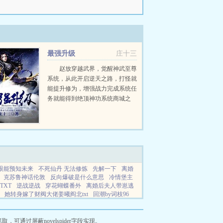
最强升级
庄十三
赵放穿越武界，觉醒神武至尊
系统，从此开启逆天之路，打怪就
能提升修为，增强战力完成系统任
务就能得到绝顶神功系统商城之
中，更有无数天材地宝，盖世机
缘，至强血统系统在手，天下我
有！女人我要最美！权力我要最
大！身份我要最尊贵！九天...
眼能预知未来
不死仙丹 无法修炼
先解一下
离婚
克苏鲁神话伦敦
反向爆破是什么意思
冷情堡主
TXT
逆战逆战
穿花蝴蝶番外
离婚后夫人带崽逃
她转身嫁了财阀大佬姜曦阎北txt
回潮by词枝96
xt
狐魅天下两册合让
系统带我穿越修真界结果
通过屏蔽novelspider字段实现。