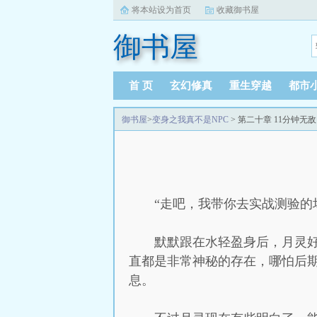
将本站设为首页
收藏御书屋
御书屋
首 页
玄幻修真
重生穿越
都市
御书屋
>
变身之我真不是NPC
> 第二十章 11分钟无
“走吧，我带你去实战测验的
默默跟在水轻盈身后，月灵
直都是非常神秘的存在，哪怕后
息。