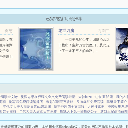
已完结热门小说推荐
春芝
绝世刀魔
万剑二
法医，在
一位平凡的少年，因缘巧合之
她穿越到
下拔出了尘封万古的魔刀，从此走
女子身
上了一条不平凡的道路。...
凭借曾为
脱身，终
所遭遇现
案和一个
阅读全文by
反派崽崽在权谋文全文免费阅读最新
大神kuzu
过来 要我 啊
我的左
剪辑
侧写师免费阅读笔趣阁
来怼我啊完整攻略
反向爆红免费阅读
狐魅天下简介
年代文大美人甜宠日常txt锦清澜
债主他超凶全文阅读
大神搜索器
神级收集系统
凶梨子甜甜
年代大美人甜蜜日常免费
狐魅天下第一部狐妖公子
逆战王妃高清截图
4
亮剑不合理之处
侧写师罪案调查by封与笔趣阁
沉迷事业无心恋爱
神级收集系统t
百科
男主是冷堡主的古代
权途美人佚名全文
魔神枫秀阿宝宠文全集
网站地图
即可获取的网页内容，本站爬虫遵循robots协议，若您的网站不希望被本站爬虫抓取，可