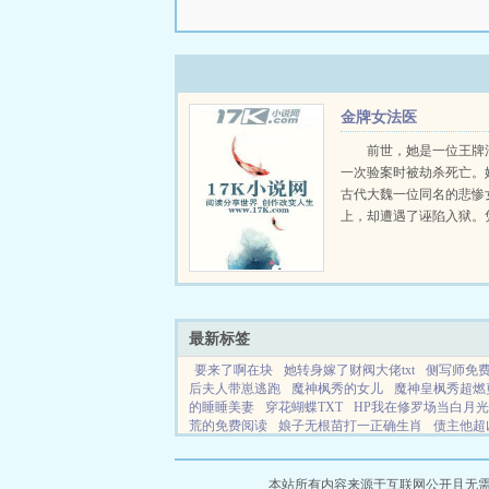
金牌女法医
前世，她是一位王牌
一次验案时被劫杀死亡。
古代大魏一位同名的悲惨
上，却遭遇了诬陷入狱。
法医的专业知识，她成功
于沉冤得雪。然而，在她
实的背后，却是一桩桩奇
个不可告人的阴谋...
最新标签
要来了啊在块
她转身嫁了财阀大佬txt
侧写师免费
后夫人带崽逃跑
魔神枫秀的女儿
魔神皇枫秀超燃
的睡睡美妻
穿花蝴蝶TXT
HP我在修罗场当白月光
荒的免费阅读
娘子无根苗打一正确生肖
债主他超
章
反向
鬼差在中寓意
我拒绝表情包
我拒绝201
半路被反叛者攻击掉线
不死丹神决
纯洁的心百度
本站所有内容来源于互联网公开且无需登录