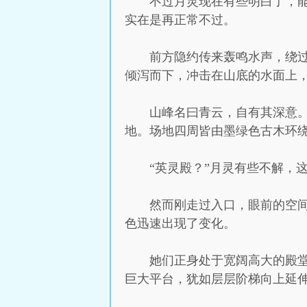
不过月灵现在有些明白了，
实在是再正常不过。
前方隐约传来轰鸣水声，绕
倾泻而下，冲击在山底的水面上
山峰名曰青云，自有其深意
地。场地四周皆由墨绿色古木环绕
“英灵殿？”月灵有些不解，
然而刚走过入口，眼前的空
色迅速出现了变化。
她们正身处于宽阔高大的殿
巨大平台，犹如层层阶梯向上延