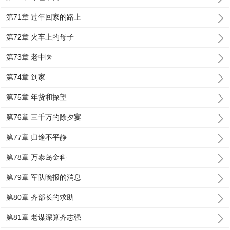
第71章 过年回家的路上
第72章 火车上的母子
第73章 老中医
第74章 到家
第75章 年货和探望
第76章 三千万的除夕宴
第77章 归途不平静
第78章 万泰岛金科
第79章 军队晚报的消息
第80章 齐部长的求助
第81章 老谋深算齐志强