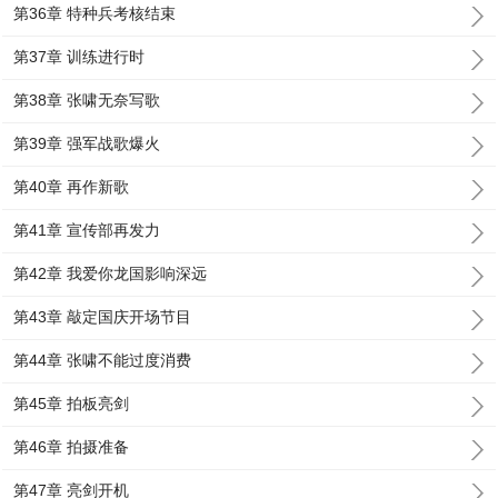
第36章 特种兵考核结束
第37章 训练进行时
第38章 张啸无奈写歌
第39章 强军战歌爆火
第40章 再作新歌
第41章 宣传部再发力
第42章 我爱你龙国影响深远
第43章 敲定国庆开场节目
第44章 张啸不能过度消费
第45章 拍板亮剑
第46章 拍摄准备
第47章 亮剑开机