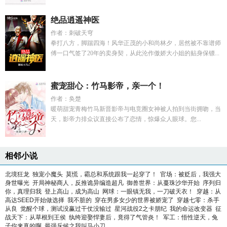
绝品逍遥神医
作者：刺破天穹
拳打八方，脚踹四海！风华正茂的小和尚林夕，居然被不靠谱师
傅一口气签了20年的卖身契，从此沦作傲娇大小姐的贴身保镖...
蜜宠甜心：竹马影帝，亲一个！
作者：奂楚
暖萌甜宠青梅竹马新晋影帝与电竞圈女神被人拍到当街拥吻，当
天，影帝力排众议直接公布了恋情，惊爆众人眼球。您...
相邻小说
北境狂龙
独宠小魔头
莫慌，霸总和系统跟我一起穿了！
官场：被贬后，我强大
身世曝光
开局神秘商人，反推诡异编造超凡
御兽世界：从蔓珠沙华开始
序列归
你，真理归我
登上高山，成为高山
网球：一眼镇无我，一刀破天衣！
穿越：从
高达SEED开始做选择
我不脏的
穿在男多女少的世界被娇宠了
穿越七零：杀手
从良
觉醒个球，测试没赢过干仗没输过
星河战役2之卡朋纪
我的命运改变器
征
战天下：从草根到王侯
纨绔迎娶悍妻后，竟得了气管炎！
军工：悟性逆天，兔
子你来真的啊
最强斥候之我叫马小刀