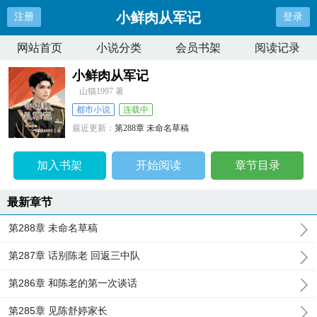
小鲜肉从军记
注册
登录
网站首页
小说分类
会员书架
阅读记录
小鲜肉从军记
山猫1997 著
都市小说
连载中
最近更新：
第288章 未命名草稿
更新时间：
2024-10-03 20:04:54
加入书架
开始阅读
章节目录
最新章节
第288章 未命名草稿
第287章 话别陈老 回返三中队
第286章 和陈老的第一次谈话
第285章 见陈舒婷家长