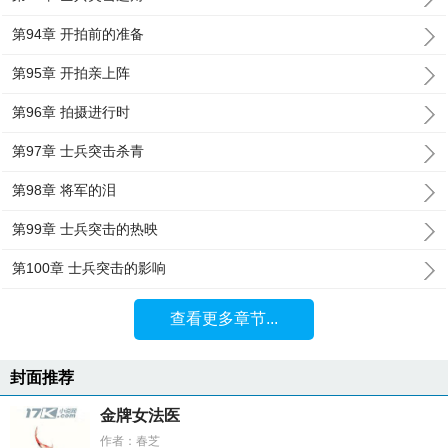
第94章 开拍前的准备
第95章 开拍亲上阵
第96章 拍摄进行时
第97章 士兵突击杀青
第98章 将军的泪
第99章 士兵突击的热映
第100章 士兵突击的影响
查看更多章节...
封面推荐
金牌女法医
作者：春芝