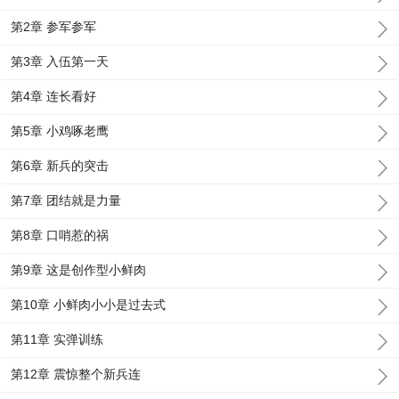
第2章 参军参军
第3章 入伍第一天
第4章 连长看好
第5章 小鸡啄老鹰
第6章 新兵的突击
第7章 团结就是力量
第8章 口哨惹的祸
第9章 这是创作型小鲜肉
第10章 小鲜肉小小是过去式
第11章 实弹训练
第12章 震惊整个新兵连