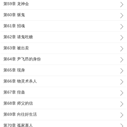
第59章 龙神会
第60章 驱鬼
第61章 招魂
第62章 请鬼吃糖
第63章 被出卖
第64章 尹飞昂的身份
第65章 现身
第66章 物灵术杀人
第67章 疳蛊
第68章 师父的信
第69章 向往好生活
第70章 孤家寡人