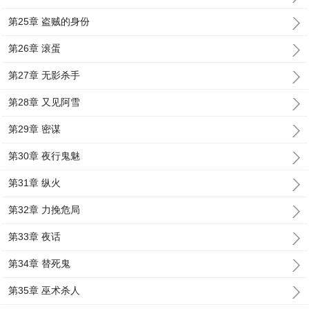
第25章 盗贼的身份
第26章 滚蛋
第27章 无影杀手
第28章 又见阿雪
第29章 密谋
第30章 夜行鬼魅
第31章 纵火
第32章 力挽危局
第33章 夜话
第34章 替死鬼
第35章 巫术杀人