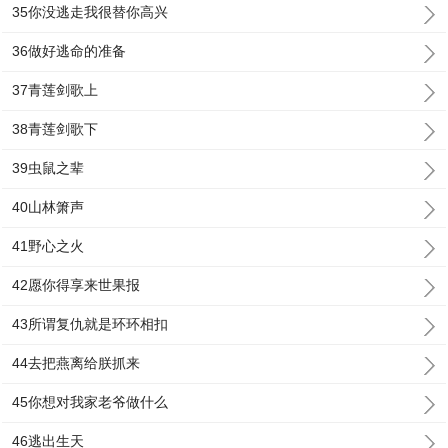
35你没逃走我很替你高兴
36做好逃命的准备
37青莲剑歌上
38青莲剑歌下
39虫鼠之辈
40山林箫声
41野心之火
42愿你得享来世果报
43所谓复仇就是环环相扣
44去把燕离给朕抓来
45你想对我家老爷做什么
46逃出生天