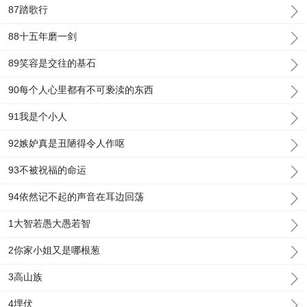
87踏歌行
88十五年磨一剑
89笑容是交往的基石
90每个人心里都有不可亵渎的东西
91我是个小人
92嫉妒真是丑陋得令人作呕
93不被祝福的命运
94依然记不起的声音在耳边回荡
1大智若愚大愚若智
2你家小姐又是哪根葱
3高山族
4埋伏