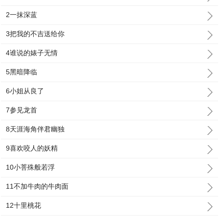
2一抹深蓝
3把我的不吉送给你
4谁说的婊子无情
5黑暗降临
6小姐从良了
7参见龙首
8天涯海角伴君幽独
9喜欢咬人的妖精
10小菩殊般若浮
11不加牛肉的牛肉面
12十里桃花