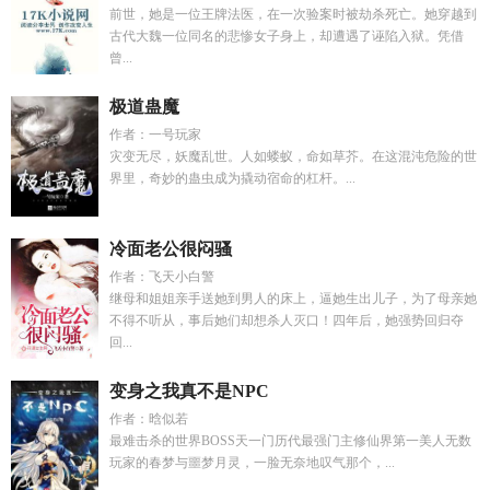
前世，她是一位王牌法医，在一次验案时被劫杀死亡。她穿越到
古代大魏一位同名的悲惨女子身上，却遭遇了诬陷入狱。凭借
曾...
极道蛊魔
作者：一号玩家
灾变无尽，妖魔乱世。人如蝼蚁，命如草芥。在这混沌危险的世
界里，奇妙的蛊虫成为撬动宿命的杠杆。...
冷面老公很闷骚
作者：飞天小白警
继母和姐姐亲手送她到男人的床上，逼她生出儿子，为了母亲她
不得不听从，事后她们却想杀人灭口！四年后，她强势回归夺
回...
变身之我真不是NPC
作者：晗似若
最难击杀的世界BOSS天一门历代最强门主修仙界第一美人无数
玩家的春梦与噩梦月灵，一脸无奈地叹气那个，...