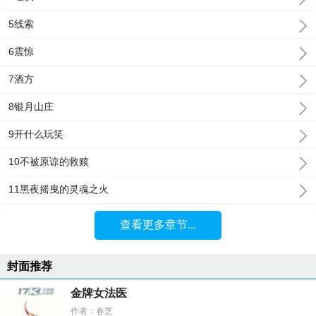
5线索
6震惊
7酒方
8银月山庄
9开什么玩笑
10不被原谅的救赎
11黑夜摇曳的灵魂之火
查看更多章节...
封面推荐
金牌女法医
作者：春芝