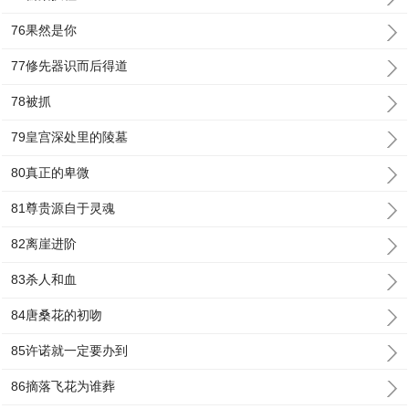
76果然是你
77修先器识而后得道
78被抓
79皇宫深处里的陵墓
80真正的卑微
81尊贵源自于灵魂
82离崖进阶
83杀人和血
84唐桑花的初吻
85许诺就一定要办到
86摘落飞花为谁葬