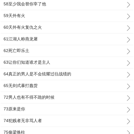
58至少我会替你宰了他
59天外有火
60天外有火复仇之火
61江湖人称燕龙屠
62死亡即乐土
63让你们知道谁才是主人
64真正的男人是不会炫耀过往战绩的
65无剑式暴打蠢货
72男人也有不得不跪的时候
73原来是你
74犯贱者无非骂人者
75偷梁换柱