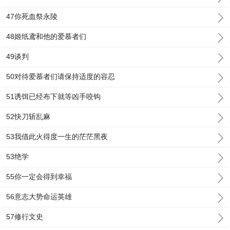
47你死血祭永陵
48姬纸鸢和他的爱慕者们
49谈判
50对待爱慕者们请保持适度的容忍
51诱饵已经布下就等凶手咬钩
52快刀斩乱麻
53我借此火得度一生的茫茫黑夜
53绝学
55你一定会得到幸福
56意志大势命运英雄
57修行文史