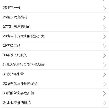
25甲字一号
26格尔玛唐桑花
27它叫离崖我取的
28出自十万大山的蛮族少女
29突破五品
30谁杀人眨眼间
这几天我辗转反侧不能入眠
31蠢货集中营
32我有米三斗用来娶你
33我的婢女姿色如何
34形似烧饼的桃花