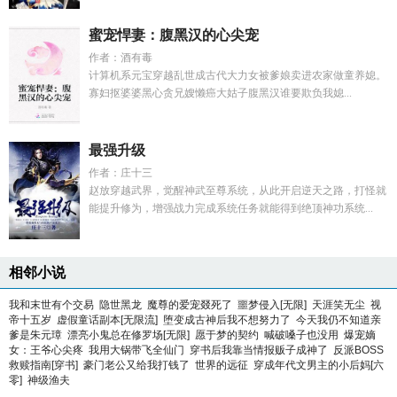
蜜宠悍妻：腹黑汉的心尖宠
作者：酒有毒
计算机系元宝穿越乱世成古代大力女被爹娘卖进农家做童养媳。
寡妇抠婆婆黑心贪兄嫂懒癌大姑子腹黑汉谁要欺负我媳...
最强升级
作者：庄十三
赵放穿越武界，觉醒神武至尊系统，从此开启逆天之路，打怪就
能提升修为，增强战力完成系统任务就能得到绝顶神功系统...
相邻小说
我和末世有个交易
隐世黑龙
魔尊的爱宠叕死了
噩梦侵入[无限]
天涯笑无尘
视
帝十五岁
虚假童话副本[无限流]
堕变成古神后我不想努力了
今天我仍不知道亲
爹是朱元璋
漂亮小鬼总在修罗场[无限]
愿于梦的契约
喊破嗓子也没用
爆宠嫡
女：王爷心尖疼
我用大锅带飞全仙门
穿书后我靠当情报贩子成神了
反派BOSS
救赎指南[穿书]
豪门老公又给我打钱了
世界的远征
穿成年代文男主的小后妈[六
零]
神级渔夫