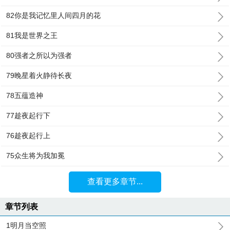
82你是我记忆里人间四月的花
81我是世界之王
80强者之所以为强者
79晚星着火静待长夜
78五蕴造神
77趁夜起行下
76趁夜起行上
75众生将为我加冕
查看更多章节...
章节列表
1明月当空照