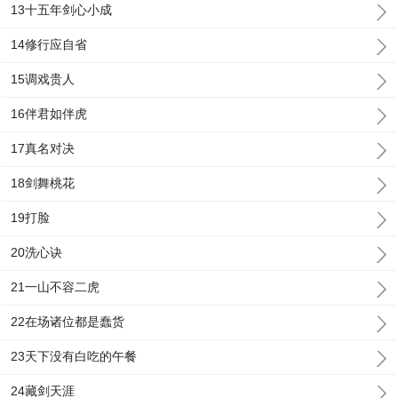
13十五年剑心小成
14修行应自省
15调戏贵人
16伴君如伴虎
17真名对决
18剑舞桃花
19打脸
20洗心诀
21一山不容二虎
22在场诸位都是蠢货
23天下没有白吃的午餐
24藏剑天涯