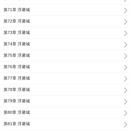
第71章 浮屠城
第72章 浮屠城
第73章 浮屠城
第74章 浮屠城
第75章 浮屠城
第76章 浮屠城
第77章 浮屠城
第78章 浮屠城
第79章 浮屠城
第80章 浮屠城
第81章 浮屠城