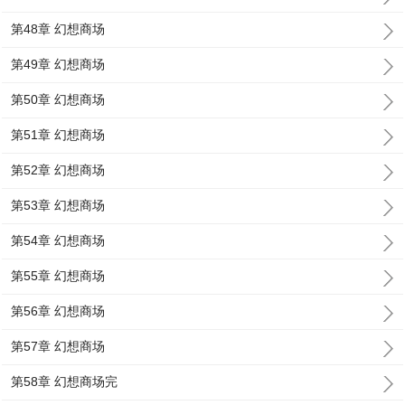
第48章 幻想商场
第49章 幻想商场
第50章 幻想商场
第51章 幻想商场
第52章 幻想商场
第53章 幻想商场
第54章 幻想商场
第55章 幻想商场
第56章 幻想商场
第57章 幻想商场
第58章 幻想商场完