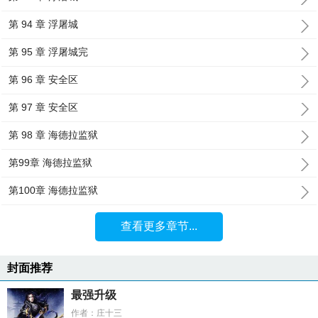
第 94 章 浮屠城
第 95 章 浮屠城完
第 96 章 安全区
第 97 章 安全区
第 98 章 海德拉监狱
第99章 海德拉监狱
第100章 海德拉监狱
查看更多章节...
封面推荐
最强升级
作者：庄十三