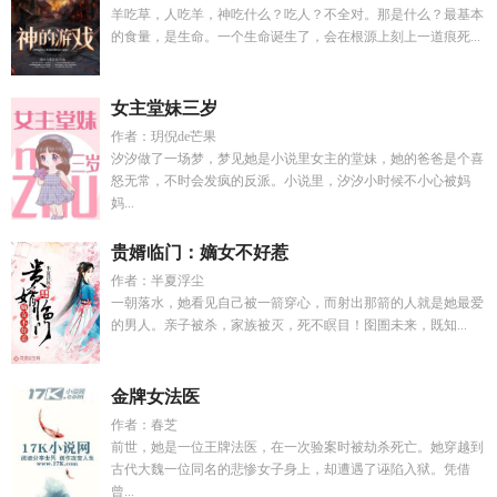
羊吃草，人吃羊，神吃什么？吃人？不全对。那是什么？最基本
的食量，是生命。一个生命诞生了，会在根源上刻上一道痕死...
女主堂妹三岁
作者：玥倪de芒果
汐汐做了一场梦，梦见她是小说里女主的堂妹，她的爸爸是个喜
怒无常，不时会发疯的反派。小说里，汐汐小时候不小心被妈
妈...
贵婿临门：嫡女不好惹
作者：半夏浮尘
一朝落水，她看见自己被一箭穿心，而射出那箭的人就是她最爱
的男人。亲子被杀，家族被灭，死不瞑目！囹圄未来，既知...
金牌女法医
作者：春芝
前世，她是一位王牌法医，在一次验案时被劫杀死亡。她穿越到
古代大魏一位同名的悲惨女子身上，却遭遇了诬陷入狱。凭借
曾...