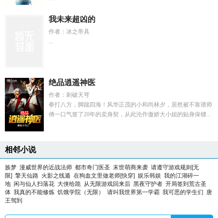
我未来超凶的
作者：冰之帝具
...
绝品逍遥神医
作者：刺破天穹
拳打八方，脚踹四海！风华正茂的小和尚林夕，居然被不靠谱师
傅一口气签了20年的卖身契，从此沦作傲娇大小姐的贴身保镖...
相邻小说
族梦
漫威世界的近战法师
都市奇门医圣
末世萌商来袭
请遵守游戏规则[无
限]
擎天仙路
火影之线遁
在狗血文里做老师[快穿]
娱乐韩娱
我的江湖碎一
地
闲与仙人扫落花
大侠给跪
从无限游戏回来后
黑夜守护者
开局签到荒古圣
体
我真的不能修炼
饥饿学院（无限）
请叫我世界第一学霸
我可恶的学生们
唐
王驾到