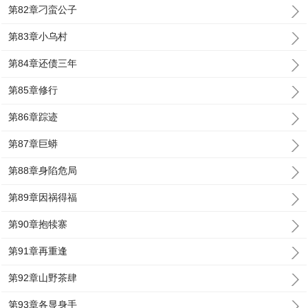
第82章刁蛮公子
第83章小乌村
第84章还债三年
第85章修行
第86章踪迹
第87章巨蟒
第88章身陷危局
第89章因祸得福
第90章抱犊寨
第91章再重逢
第92章山野茶肆
第93章各显身手