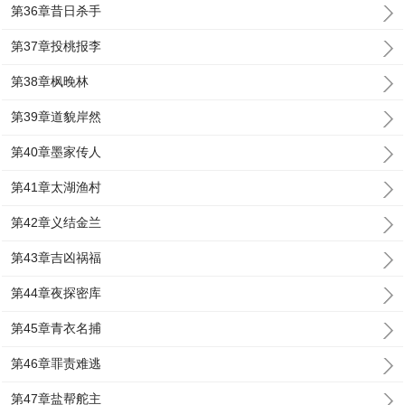
第36章昔日杀手
第37章投桃报李
第38章枫晚林
第39章道貌岸然
第40章墨家传人
第41章太湖渔村
第42章义结金兰
第43章吉凶祸福
第44章夜探密库
第45章青衣名捕
第46章罪责难逃
第47章盐帮舵主