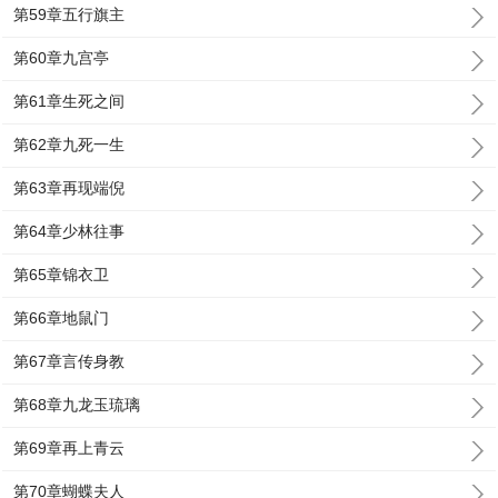
第59章五行旗主
第60章九宫亭
第61章生死之间
第62章九死一生
第63章再现端倪
第64章少林往事
第65章锦衣卫
第66章地鼠门
第67章言传身教
第68章九龙玉琉璃
第69章再上青云
第70章蝴蝶夫人