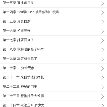
第十三章 直播虐月灵
第十四章 120级BOSS被降低到10级啦
第十五章 月灵自刎
第十六章 初雪三连
第十七章 她要回来了
第十八章 我特喵的是个NPC
第十九章 决定就是你了
第二十章 11分钟无敌
第二十一章 来自学渣的挣扎
第二十二章 神秘的门主
第二十三章 想抱妹子大长腿
第二十四章 永远是18岁少女