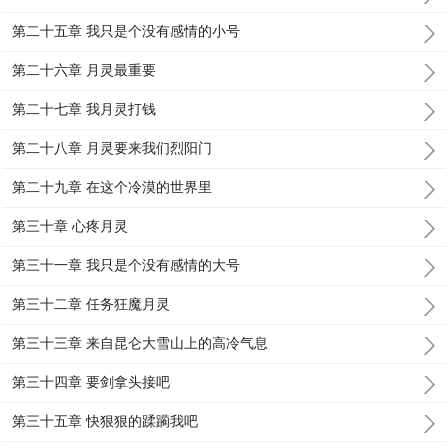
第二十五章 我只是个没有感情的小号
第二十六章 月灵最重要
第二十七章 我月灵打钱
第二十八章 月灵要来我们烈阳门
第二十九章 在这个冷漠的世界里
第三十章 心疼月灵
第三十一章 我只是个没有感情的大号
第三十二章 任务狂魔月灵
第三十三章 来自昆仑大雪山上的高冷气息
第三十四章 要剑拿头接吧
第三十五章 快狠狠的蹂躏我吧