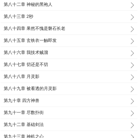
第八十二章 神秘的黑袍人
第八十三章 2秒
第八十四章 果然不愧是磐石长老
第八十五章 玄铁衣一触即发
第八十六章 我技术贼溜
第八十七章 切还是不切
第八十八章 月灵影
第八十九章 被看透的月灵影
第九十章 四方神兽
第九十一章 尽数扑街
第九十二章 基础剑法
第九十三章 神机之心