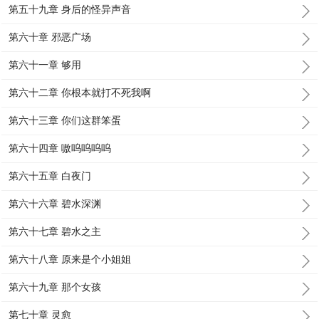
第五十九章 身后的怪异声音
第六十章 邪恶广场
第六十一章 够用
第六十二章 你根本就打不死我啊
第六十三章 你们这群笨蛋
第六十四章 嗷呜呜呜呜
第六十五章 白夜门
第六十六章 碧水深渊
第六十七章 碧水之主
第六十八章 原来是个小姐姐
第六十九章 那个女孩
第七十章 灵愈