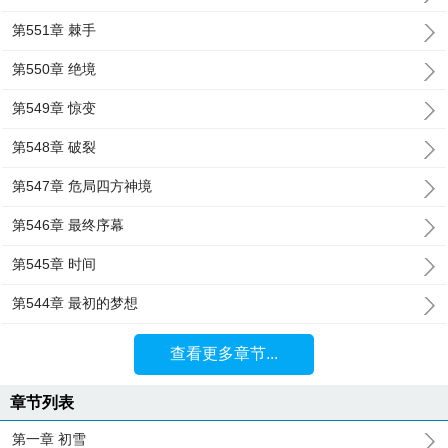
第551章 棘手
第550章 绝境
第549章 惊变
第548章 破裂
第547章 危局四方神境
第546章 最终序幕
第545章 时间
第544章 最初的梦想
查看更多章节...
章节列表
第一章 初雪