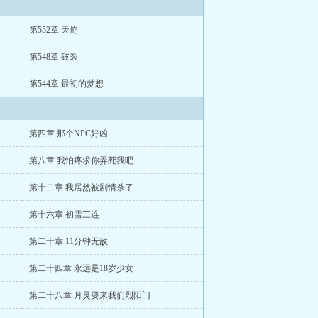
第552章 天崩
第548章 破裂
第544章 最初的梦想
第四章 那个NPC好凶
第八章 我怕疼求你弄死我吧
第十二章 我居然被剧情杀了
第十六章 初雪三连
第二十章 11分钟无敌
第二十四章 永远是18岁少女
第二十八章 月灵要来我们烈阳门