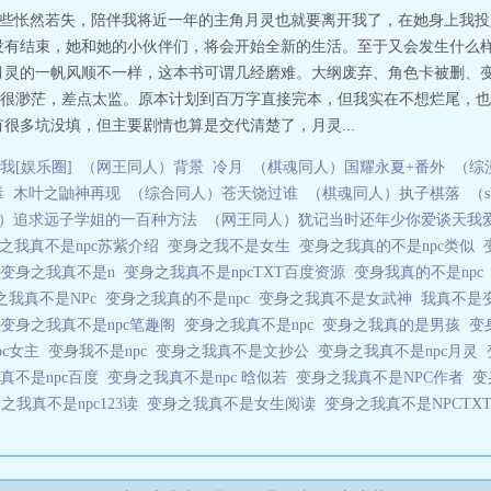
，有些怅然若失，陪伴我将近一年的主角月灵也就要离开我了，在她身上我
没有结束，她和她的小伙伴们，将会开始全新的生活。至于又会发生什么
月灵的一帆风顺不一样，这本书可谓几经磨难。大纲废弃、角色卡被删、
很渺茫，差点太监。原本计划到百万字直接完本，但我实在不想烂尾，也
很多坑没填，但主要剧情也算是交代清楚了，月灵...
我[娱乐圈]
（网王同人）背景
冷月
（棋魂同人）国耀永夏+番外
（综
毒
木叶之鼬神再现
（综合同人）苍天饶过谁
（棋魂同人）执子棋落
（
）追求远子学姐的一百种方法
（网王同人）犹记当时还年少你爱谈天我
之我真不是npc苏紫介绍
变身之我不是女生
变身之我真的不是npc类似
变身之我真不是n
变身之我真不是npcTXT百度资源
变身我真的不是np
之我真不是NPc
变身之我真的不是npc
变身之我真不是女武神
我真不是
变身之我真不是npc笔趣阁
变身之我真不是npc
变身之我真的是男孩
变
pc女主
变身我不是npc
变身之我真不是文抄公
变身之我真不是npc月灵
真不是npc百度
变身之我真不是npc 晗似若
变身之我真不是NPC作者
变
之我真不是npc123读
变身之我真不是女生阅读
变身之我真不是NPCTX