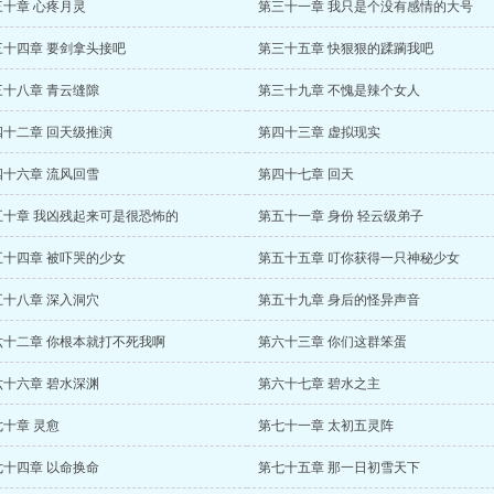
三十章 心疼月灵
第三十一章 我只是个没有感情的大号
三十四章 要剑拿头接吧
第三十五章 快狠狠的蹂躏我吧
三十八章 青云缝隙
第三十九章 不愧是辣个女人
四十二章 回天级推演
第四十三章 虚拟现实
四十六章 流风回雪
第四十七章 回天
五十章 我凶残起来可是很恐怖的
第五十一章 身份 轻云级弟子
五十四章 被吓哭的少女
第五十五章 叮你获得一只神秘少女
五十八章 深入洞穴
第五十九章 身后的怪异声音
六十二章 你根本就打不死我啊
第六十三章 你们这群笨蛋
六十六章 碧水深渊
第六十七章 碧水之主
七十章 灵愈
第七十一章 太初五灵阵
七十四章 以命换命
第七十五章 那一日初雪天下