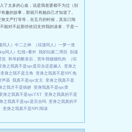
投入了太多的心血，说是我老婆都不为过（别
样有趣的故事，那就只有她自己才知道了。
变身文严打等等，在五月的时候，其实订阅
不能对不起那些依旧支持我的读者，于是一
漫同人）中二之神
（综漫同人）一梦一渣
skip同人）红线+番外
我的玩家二周目
别逼
爱笑
和爷奶断亲后，荒年我顿顿吃肉
（综
变身之我真不是npc是百合还是嫁人
变身之
c
变身之我不是主角
变身之我真不是NPC免
变声器
我真不是npc女主
变身之我真不是
身之我才不是病娇
变身我真不是npc类
变身之我真不是npcTXT
变身之我真的不是
身之我真不是npc是百合吗
变身之我真的不
T
变身之我真不是NPC阅读