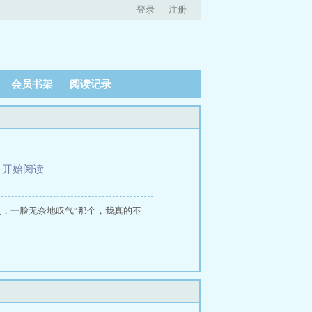
登录
注册
会员书架
阅读记录
、
开始阅读
灵，一脸无奈地叹气“那个，我真的不