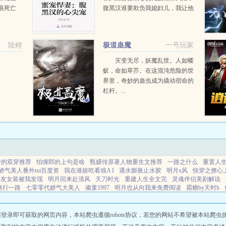
痕死亡
腹黑汉谁要欺负我媳妇儿，我让他
道痕之间
跪着哭。小元宝过来给我锤一锤。
命？吃的
元宝小拳拳打在某男心口，某男胸
最喜欢吃
口痛痛痛，宛若胸口碎大石里的大
陆鲤
极道蛊魔
一号玩家
权...
石，赶快求...
灾变无尽，妖魔乱世。人如蝼
蚁，命如草芥。在这混沌危险的世
界里，奇妙的蛊虫成为撬动宿命的
杠杆。...
秀的双穿推荐
怕缠郎的上句是啥
甄嬛传原著人物重生文推荐
一路之什么
重置人生
娇气美人番外txt百度资
我在港娱吃看戏A I
遇水膨胀止水胶
明月x风
快穿之撩心
舍友女装被我发现
明月回来赴清风
天刀时光
重建人生全文完
灵魂伴侣美剧解说
路行一路
七零零代娇气大美人
顽童1997
明月也从向我来免费阅读
霜糖by天时h
冒牌货笔趣阁
双穿题材网络
女怕缠郞
全职高手叶修和刘皓最后和解了吗
重置
什么下一句
一路行径处全诗及注解
花少5旅途慢慢
网站地图
即可获取的网页内容，本站爬虫遵循robots协议，若您的网站不希望被本站爬虫抓取，可