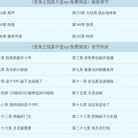
《变身之我真不是npc免费阅读》最新章节
54章 尾声
第553章 大结局 我从地球来
50章 绝境
第549章 惊变
46章 最终序幕
第545章 时间
《变身之我真不是npc免费阅读》章节列表
二章 我竟然能开小号
第三章 异世界也能开直播
六章 高冷的小姐姐
第七章 被激活的隐藏条件
十章 这个NPC妹子太凶残了
第十一章 女玩家这波稳啦
四章 120级BOSS被降低到10级啦
第十五章 月灵自刎
八章 我特喵的是个NPC
第十九章 决定就是你了
二十二章 神秘的门主
第二十三章 想抱妹子大长腿
二十六章 月灵最重要
第二十七章 我月灵打钱