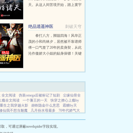
天。从这人间苦境开始，踏上寰宇
诸天之路，元始大罗诸天...
绝品逍遥神医
刺破天穹
拳打八方，脚踹四海！风华正
茂的小和尚林夕，居然被不靠谱师
傅一口气签了20年的卖身契，从此
沦作傲娇大小姐的贴身保镖！关键
是，保镖就保镖吧，还得开车拎包
洗衣做饭，这也就忍了，内衣还得
俺来？！...
 全文阅读
伪装omega后被标记了短剧
尘缘仙骨全
上瘾全文阅读
一个藩王的一天
快穿之撩心上瘾by
重生之我穿越火影
崩铁隐金什么意思
霜糖by天
修仙我不想当魅魔
几月份水母最多
70年代娇气大
人生暗黑悬疑漫画
霜糖by天时笔趣阁最新章节内容
通过屏蔽novelspider字段实现。