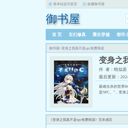
将本站设为首页
收藏御书屋
御书屋
首 页
玄幻修真
重生穿越
都市
御书屋
>
变身之我真不是npc免费阅读
变身之我
作 者：晗似若
最后更新：2024-0
最难击杀的世界B
是NPC。”... 变
《变身之我真不是npc免费阅读》完本感言