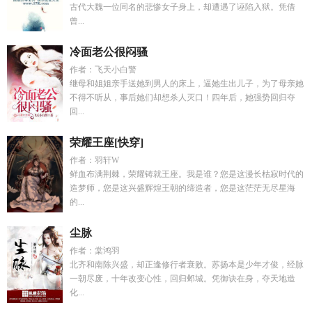
古代大魏一位同名的悲惨女子身上，却遭遇了诬陷入狱。凭借
曾...
冷面老公很闷骚
作者：飞天小白警
继母和姐姐亲手送她到男人的床上，逼她生出儿子，为了母亲她
不得不听从，事后她们却想杀人灭口！四年后，她强势回归夺
回...
荣耀王座[快穿]
作者：羽轩W
鲜血布满荆棘，荣耀铸就王座。我是谁？您是这漫长枯寂时代的
造梦师，您是这兴盛辉煌王朝的缔造者，您是这茫茫无尽星海
的...
尘脉
作者：棠鸿羽
北齐和南陈兴盛，却正逢修行者衰败。苏扬本是少年才俊，经脉
一朝尽废，十年改变心性，回归邺城。凭御诀在身，夺天地造
化...