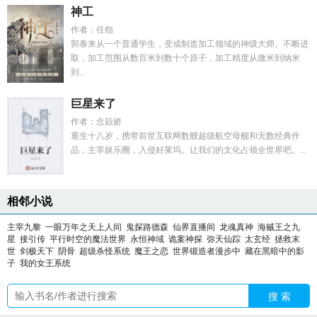
神工
作者：任怨
郭泰来从一个普通学生，变成制造加工领域的神级大师。不断进
取，加工范围从数百米到数十个原子，加工精度从微米到纳米
到...
巨星来了
作者：念笯娇
重生十八岁，携带前世互联网数艘超级航空母舰和无数经典作
品，主宰娱乐圈，入侵好莱坞。让我们的文化占领全世界吧。...
相邻小说
主宰九黎
一眼万年之天上人间
鬼探路德森
仙界直播间
龙魂真神
海贼王之九
星
接引传
平行时空的魔法世界
永恒神域
诡案神探
弥天仙踪
太玄经
拯救末
世
剑极天下
阴骨
超级杀怪系统
魔王之恋
世界锻造者漫步中
藏在黑暗中的影
子
我的女王系统
搜 索