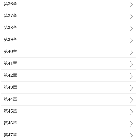
第36章
第37章
第38章
第39章
第40章
第41章
第42章
第43章
第44章
第45章
第46章
第47章