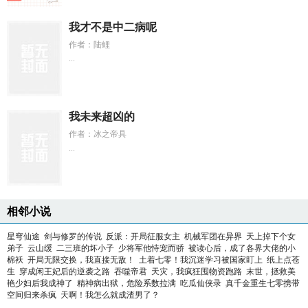
我才不是中二病呢
作者：陆鲤
...
我未来超凶的
作者：冰之帝具
...
相邻小说
星穹仙途
剑与修罗的传说
反派：开局征服女主
机械军团在异界
天上掉下个女
弟子
云山缓
二三班的坏小子
少将军他恃宠而骄
被读心后，成了各界大佬的小
棉袄
开局无限交换，我直接无敌！
土着七零！我沉迷学习被国家盯上
纸上点苍
生
穿成闲王妃后的逆袭之路
吞噬帝君
天灾，我疯狂囤物资跑路
末世，拯救美
艳少妇后我成神了
精神病出狱，危险系数拉满
吃瓜仙侠录
真千金重生七零携带
空间归来杀疯
天啊！我怎么就成渣男了？