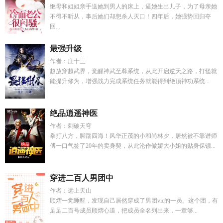
继母和姐姐亲手送她到男人的床上，逼她生出儿子，为了母亲她
不得不听从，事后她们却想杀人灭口！四年后，她强势回归夺
回...
最强升级
作者：庄十三
赵放穿越武界，觉醒神武至尊系统，从此开启逆天之路，打怪就
能提升修为，增强战力完成系统任务就能得到绝顶神功系统...
绝品逍遥神医
作者：刺破天穹
拳打八方，脚踹四海！风华正茂的小和尚林夕，居然被不靠谱师
傅一口气签了20年的卖身契，从此沦作傲娇大小姐的贴身保镖...
穿进二百人男团中
作者：远上天山
顾熠一觉睡醒，发现自己居然穿成了男团vic的一员。这个团，有
足足二百号成员顾熠心道，把成员全名列出来，一章够...