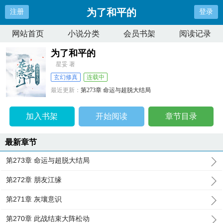
为了和平的
注册
登录
网站首页
小说分类
会员书架
阅读记录
为了和平的
星妥 著
玄幻修真
连载中
最近更新：
第273章 命运与超脱大结局
更新时间：
2025-01-18 04:11:21
加入书架
开始阅读
章节目录
最新章节
第273章 命运与超脱大结局
第272章 朋友江缘
第271章 灰壤意识
第270章 此战结束大阵松动