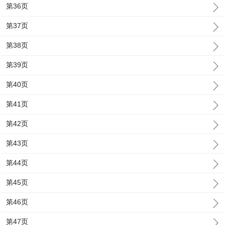
第36页
第37页
第38页
第39页
第40页
第41页
第42页
第43页
第44页
第45页
第46页
第47页