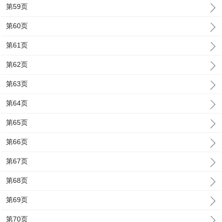
第59页
第60页
第61页
第62页
第63页
第64页
第65页
第66页
第67页
第68页
第69页
第70页