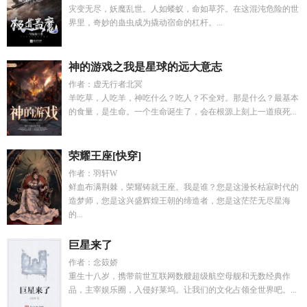
灾变无尽，妖魔乱世。人如蝼蚁，命如草芥。在这混沌危险的世
界里，奇妙的蛊虫成为撬动宿命的杠杆。...
神的游戏之我是星球的远大意志
作者：虚无行者北冥
羊吃草，人吃羊，神吃什么？吃人？不全对。那是什么？最基本
的食量，是生命。一个生命诞生了，会在根源上刻上一道痕死...
荣耀王座[快穿]
作者：羽轩W
鲜血布满荆棘，荣耀铸就王座。我是谁？您是这漫长枯寂时代的
造梦师，您是这兴盛辉煌王朝的缔造者，您是这茫茫无尽星海
的...
巨星来了
作者：念笯娇
重生十八岁，携带前世互联网数艘超级航空母舰和无数经典作
品，主宰娱乐圈，入侵好莱坞。让我们的文化占领全世界吧。...