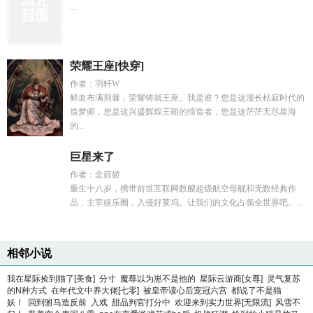
...
荣耀王座[快穿]
作者：羽轩W
鲜血布满荆棘，荣耀铸就王座。我是谁？您是这漫长枯寂时代的
造梦师，您是这兴盛辉煌王朝的缔造者，您是这茫茫无尽星海
的...
巨星来了
作者：念笯娇
重生十八岁，携带前世互联网数艘超级航空母舰和无数经典作
品，主宰娱乐圈，入侵好莱坞。让我们的文化占领全世界吧。...
相邻小说
我在星际捡到猫了[美食]
分寸
魔尊以为崽不是他的
星际云游商[女尊]
灵气复苏
的N种方式
在年代文中养大佬[七零]
被皇帝读心后宠冠六宫
都说了不是猫
妖！
回到驸马造反前
入戏
甜品判官打分中
欢迎来到实力世界[无限流]
风雪不