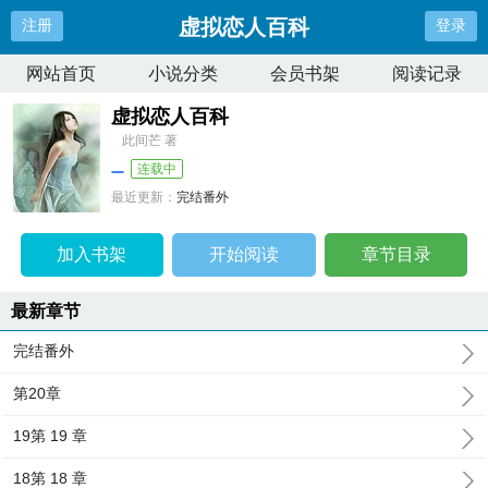
虚拟恋人百科
注册
登录
网站首页
小说分类
会员书架
阅读记录
虚拟恋人百科
此间芒 著
连载中
最近更新：
完结番外
更新时间：
2025-10-24 01:22:19
加入书架
开始阅读
章节目录
最新章节
完结番外
第20章
19第 19 章
18第 18 章