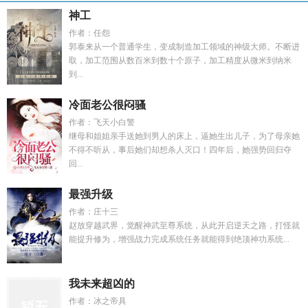
神工
作者：任怨
郭泰来从一个普通学生，变成制造加工领域的神级大师。不断进
取，加工范围从数百米到数十个原子，加工精度从微米到纳米
到...
冷面老公很闷骚
作者：飞天小白警
继母和姐姐亲手送她到男人的床上，逼她生出儿子，为了母亲她
不得不听从，事后她们却想杀人灭口！四年后，她强势回归夺
回...
最强升级
作者：庄十三
赵放穿越武界，觉醒神武至尊系统，从此开启逆天之路，打怪就
能提升修为，增强战力完成系统任务就能得到绝顶神功系统...
我未来超凶的
作者：冰之帝具