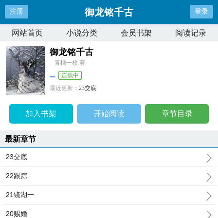
御龙铭千古
注册
登录
网站首页
小说分类
会员书架
阅读记录
御龙铭千古
青橘一枚 著
连载中
最近更新：
23交底
更新时间：
2025-10-22 09:31:59
加入书架
开始阅读
章节目录
最新章节
23交底
22跟踪
21镜湖一
20赐婚