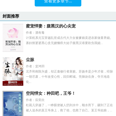
查看更多章节...
封面推荐
蜜宠悍妻：腹黑汉的心尖宠
作者：酒有毒
计算机系元宝穿越乱世成古代大力女被爹娘卖进农家做童养媳。
寡妇抠婆婆黑心贪兄嫂懒癌大姑子腹黑汉谁要欺负我媳...
尘脉
作者：棠鸿羽
北齐和南陈兴盛，却正逢修行者衰败。苏扬本是少年才俊，经脉
一朝尽废，十年改变心性，回归邺城。凭御诀在身，夺天地造
化...
空间悍女：种田吧，王爷！
作者：应奕欣
杜菀儿穿越了，一睁眼便被人扔到水中，顺水而下，砸到了正在
被人追杀的某王爷身上，救了他，也救了自己。某王爷姑娘，...