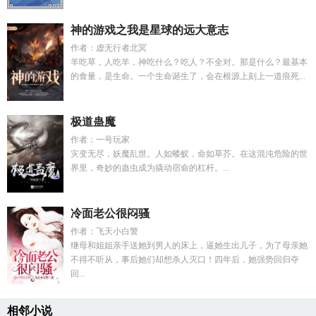
神的游戏之我是星球的远大意志
作者：虚无行者北冥
羊吃草，人吃羊，神吃什么？吃人？不全对。那是什么？最基本
的食量，是生命。一个生命诞生了，会在根源上刻上一道痕死...
极道蛊魔
作者：一号玩家
灾变无尽，妖魔乱世。人如蝼蚁，命如草芥。在这混沌危险的世
界里，奇妙的蛊虫成为撬动宿命的杠杆。...
冷面老公很闷骚
作者：飞天小白警
继母和姐姐亲手送她到男人的床上，逼她生出儿子，为了母亲她
不得不听从，事后她们却想杀人灭口！四年后，她强势回归夺
回...
相邻小说