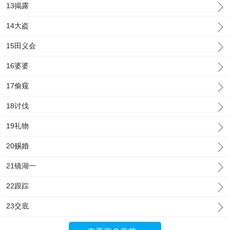
13揭露
14大盗
15田义会
16婆婆
17偷窥
18讨伐
19礼物
20赐婚
21镜湖一
22跟踪
23交底