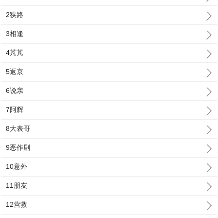
2狭路
3相逢
4芃芃
5返京
6说亲
7阿辉
8大表哥
9恶作剧
10意外
11朋友
12营救