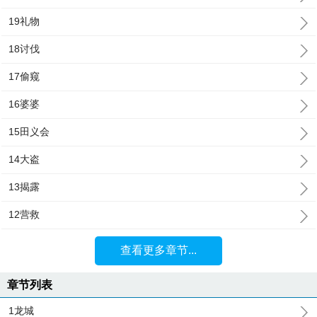
19礼物
18讨伐
17偷窥
16婆婆
15田义会
14大盗
13揭露
12营救
查看更多章节...
章节列表
1龙城