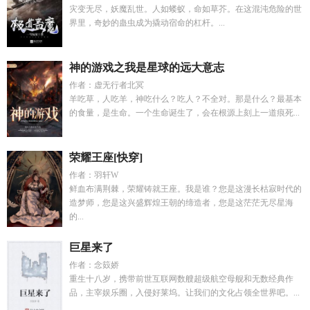
灾变无尽，妖魔乱世。人如蝼蚁，命如草芥。在这混沌危险的世
界里，奇妙的蛊虫成为撬动宿命的杠杆。...
神的游戏之我是星球的远大意志
作者：虚无行者北冥
羊吃草，人吃羊，神吃什么？吃人？不全对。那是什么？最基本
的食量，是生命。一个生命诞生了，会在根源上刻上一道痕死...
荣耀王座[快穿]
作者：羽轩W
鲜血布满荆棘，荣耀铸就王座。我是谁？您是这漫长枯寂时代的
造梦师，您是这兴盛辉煌王朝的缔造者，您是这茫茫无尽星海
的...
巨星来了
作者：念笯娇
重生十八岁，携带前世互联网数艘超级航空母舰和无数经典作
品，主宰娱乐圈，入侵好莱坞。让我们的文化占领全世界吧。...