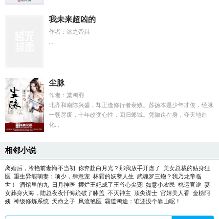
我未来超凶的
作者：冰之帝具
...
尘脉
作者：棠鸿羽
北齐和南陈兴盛，却正逢修行者衰败。苏扬本是少年才俊，经脉
一朝尽废，十年改变心性，回归邺城。凭御诀在身，夺天地造
化...
相邻小说
离婚后，冷艳前妻悔不当初
你奔赴白月光？那我放手开虐了
美女总裁的贴身狂
医
重生异能萌妻：项少，肆意宠
林霜的妖孽人生
武魂罗三炮？我乃龙帝临
世！
酒馆里的九
日月神医
摆烂王妃成了王爷心尖宠
如意小农民
桃运官途
妻
女葬身火海，陆总夜夜忏悔跪破了膝盖
不灭神主
顶尖谋士
官婿美人香
金榜阿
姨
神级修炼系统
天命之子
风流艳医
霸道鸿途：谁还没个靠山呢！